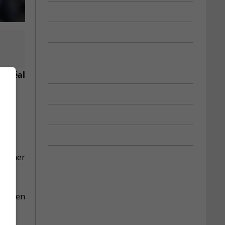
ontréal
 donner
un lien