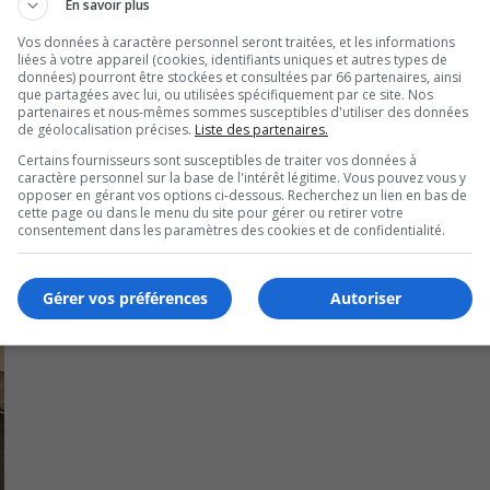
En savoir plus
t se tourner vers les pistes des ponts Samuel-De Champ
Vos données à caractère personnel seront traitées, et les informations
liées à votre appareil (cookies, identifiants uniques et autres types de
données) pourront être stockées et consultées par 66 partenaires, ainsi
que partagées avec lui, ou utilisées spécifiquement par ce site. Nos
partenaires et nous-mêmes sommes susceptibles d'utiliser des données
de géolocalisation précises.
Liste des partenaires.
Certains fournisseurs sont susceptibles de traiter vos données à
caractère personnel sur la base de l'intérêt légitime. Vous pouvez vous y
opposer en gérant vos options ci-dessous. Recherchez un lien en bas de
cette page ou dans le menu du site pour gérer ou retirer votre
consentement dans les paramètres des cookies et de confidentialité.
Gérer vos préférences
Autoriser