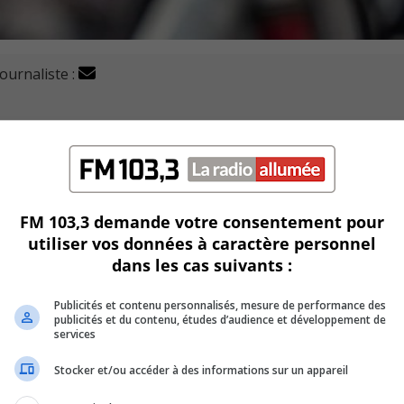
journaliste :
du pont Victoria pour voyager entre Saint-Lambert et M
ison pour des raisons de sécurité.
FM 103,3 demande votre consentement pour
utiliser vos données à caractère personnel
dans les cas suivants :
luation, indique qu’elle n’a plus la capacité portante pour
Publicités et contenu personnalisés, mesure de performance des
publicités et du contenu, études d’audience et développement de
services
out de même trouver une solution temporaire pour offrir 
Stocker et/ou accéder à des informations sur un appareil