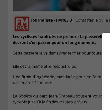
|
Journaliste - FM103,3
Contacter le ou la 
Les cyclistes habitués de prendre la passerelle 
devront s’en passer pour un long moment
.
Cette passerelle va demeurer fermer pour toute la sa
Elle devra même être reconstruite.
Une firme d’ingénierie, mandatée pour en faire l’éva
un service sécuritaire.
La Société du parc Jean-Drapeau soutient vouloir t
cyclable jusqu’à la fin des travaux prévus.