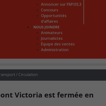
Annoncer sur FM103,3
Concours
Opportunités
d’affaires
NOUS JOINDRE
Animateurs
Journalistes
Équipe des ventes
Administration
ransport / Circulation
pont Victoria est fermée en