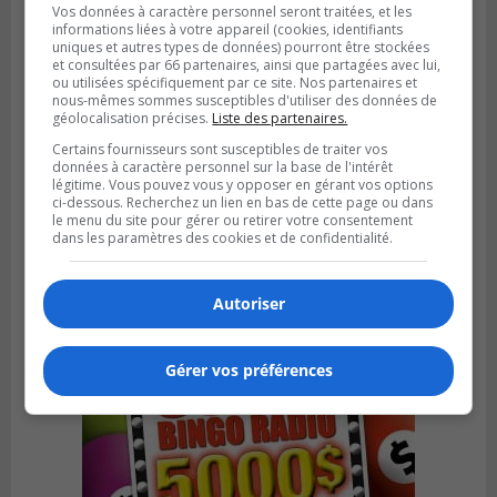
Vos données à caractère personnel seront traitées, et les
informations liées à votre appareil (cookies, identifiants
uniques et autres types de données) pourront être stockées
et consultées par 66 partenaires, ainsi que partagées avec lui,
ou utilisées spécifiquement par ce site. Nos partenaires et
nous-mêmes sommes susceptibles d'utiliser des données de
géolocalisation précises.
Liste des partenaires.
Certains fournisseurs sont susceptibles de traiter vos
données à caractère personnel sur la base de l'intérêt
BOUCHERVILLE
légitime. Vous pouvez vous y opposer en gérant vos options
Publié le 5 août 2026 à 15h25
ci-dessous. Recherchez un lien en bas de cette page ou dans
Le MTMD annonce des fermetures sur
le menu du site pour gérer ou retirer votre consentement
l’autoroute 20 à Boucherville
dans les paramètres des cookies et de confidentialité.
Autoriser
Gérer vos préférences