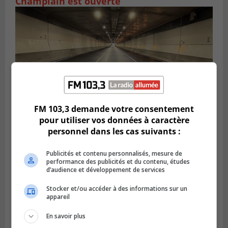
Champlain est ouverte
FM 103,3 demande votre consentement
pour utiliser vos données à caractère
personnel dans les cas suivants :
BOUCHERVILLE
Publié le 6 août 2026 à 14h50
Le tube nord du pont-tunnel Louis-
Publicités et contenu personnalisés, mesure de
performance des publicités et du contenu, études
Hippolyte-La Fontaine se dote d’une
d’audience et développement de services
nouvelle chaussée
Stocker et/ou accéder à des informations sur un
appareil
En savoir plus