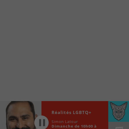
Voici la procédure ;)
À partir de votre téléphone, allez sur le site
internet de la Radio allumée au
www.fm1033.ca
Ensuite cliquez sur l’icône situé au bas de
votre écran
(celui qui représente un carré incluant une
flèche dirigé vers le haut)
Cliquez maintenant sur l’option Ajouter sur
l’écran d’accueil et vous verrez apparaître le
logo du FM 103,3
Faites Enregistrer en haut à droite.
Et voilà! Toutes les infos et l’écoute de votre radio
locale vous sont maintenant accessibles en un clic!
Audio
Réalités LGBTQ+
00:00
00:00
Player
Simon Latour
Dimanche de 10h00 à