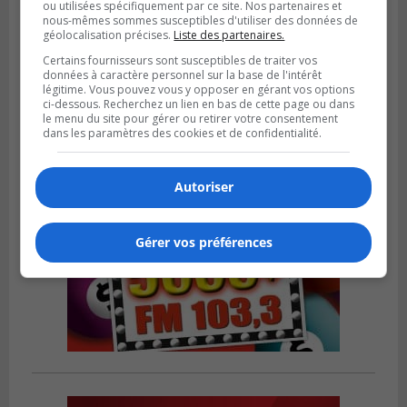
ou utilisées spécifiquement par ce site. Nos partenaires et
nous-mêmes sommes susceptibles d'utiliser des données de
BOUCHERVILLE
géolocalisation précises.
Liste des partenaires.
Publié le 13 juillet 2026 à 10h43
Boucherville et le CSSP discutent d’une
Certains fournisseurs sont susceptibles de traiter vos
Planification scolaire
données à caractère personnel sur la base de l'intérêt
légitime. Vous pouvez vous y opposer en gérant vos options
ci-dessous. Recherchez un lien en bas de cette page ou dans
le menu du site pour gérer ou retirer votre consentement
dans les paramètres des cookies et de confidentialité.
Autoriser
Gérer vos préférences