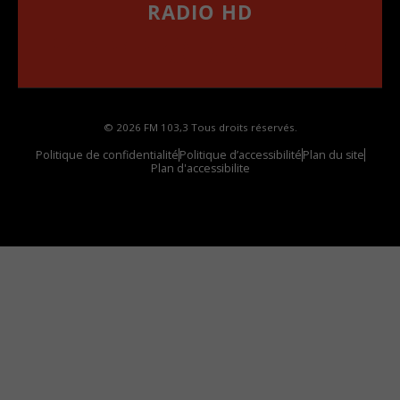
RADIO HD
••••••••••••••••••
Comment synthoniser la fréquence HD dans
votre voiture
© 2026 FM 103,3 Tous droits réservés.
Politique de confidentialité
Politique d’accessibilité
Plan du site
Plan d'accessibilite