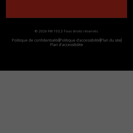
Comment synthoniser la fréquence HD dans
votre voiture
© 2026 FM 103,3 Tous droits réservés.
Politique de confidentialité
Politique d’accessibilité
Plan du site
Plan d'accessibilite