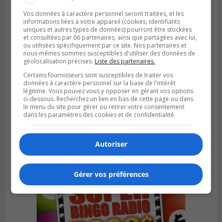
Vos données à caractère personnel seront traitées, et les
informations liées à votre appareil (cookies, identifiants
uniques et autres types de données) pourront être stockées
et consultées par 66 partenaires, ainsi que partagées avec lui,
ou utilisées spécifiquement par ce site. Nos partenaires et
nous-mêmes sommes susceptibles d'utiliser des données de
géolocalisation précises.
Liste des partenaires.
Certains fournisseurs sont susceptibles de traiter vos
données à caractère personnel sur la base de l'intérêt
légitime. Vous pouvez vous y opposer en gérant vos options
BOUCHERVILLE
ci-dessous. Recherchez un lien en bas de cette page ou dans
Publié le 5 août 2026 à 15h25
le menu du site pour gérer ou retirer votre consentement
Le MTMD annonce des fermetures sur
dans les paramètres des cookies et de confidentialité.
l’autoroute 20 à Boucherville
Autoriser
Gérer vos préférences