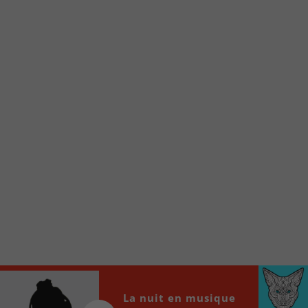
Voici la procédure ;)
À partir de votre téléphone, allez sur le site
internet de la Radio allumée au
www.fm1033.ca
Ensuite cliquez sur l’icône situé au bas de
votre écran
(celui qui représente un carré incluant une
flèche dirigé vers le haut)
Cliquez maintenant sur l’option Ajouter sur
l’écran d’accueil et vous verrez apparaître le
logo du FM 103,3
Faites Enregistrer en haut à droite.
Et voilà! Toutes les infos et l’écoute de votre radio
locale vous sont maintenant accessibles en un clic!
Audio
La nuit en musique
00:00
00:00