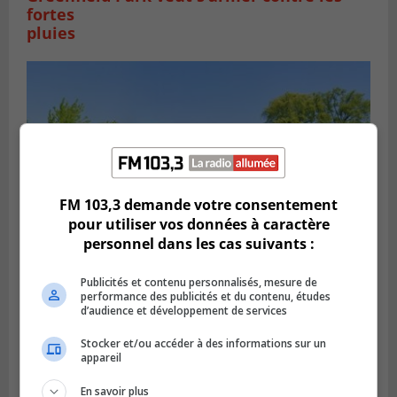
fortes
pluies
FM 103,3 demande votre consentement
pour utiliser vos données à caractère
personnel dans les cas suivants :
Publicités et contenu personnalisés, mesure de
SAINT-HUBERT
performance des publicités et du contenu, études
Publié le 6 août 2026 à 09h39
d’audience et développement de services
Longueuil injecte 1,5 M$ pour moderniser
deux stations de pompage
Stocker et/ou accéder à des informations sur un
appareil
En savoir plus