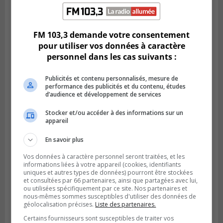
LONGUEUIL
Publié le 5 août 2026 à 13h50
Le Mois de l’archéologie bat son plein sur
la Rive-Sud de Montréal
FM 103,3 demande votre consentement
pour utiliser vos données à caractère
personnel dans les cas suivants :
Publicités et contenu personnalisés, mesure de
performance des publicités et du contenu, études
d’audience et développement de services
Stocker et/ou accéder à des informations sur un
appareil
En savoir plus
Vos données à caractère personnel seront traitées, et les
LA PRAIRIE
informations liées à votre appareil (cookies, identifiants
Publié le 5 août 2026 à 11h59
uniques et autres types de données) pourront être stockées
La Prairie loue des espaces de glace
et consultées par 66 partenaires, ainsi que partagées avec lui,
jusqu’en avril 2027
ou utilisées spécifiquement par ce site. Nos partenaires et
nous-mêmes sommes susceptibles d'utiliser des données de
géolocalisation précises.
Liste des partenaires.
Certains fournisseurs sont susceptibles de traiter vos