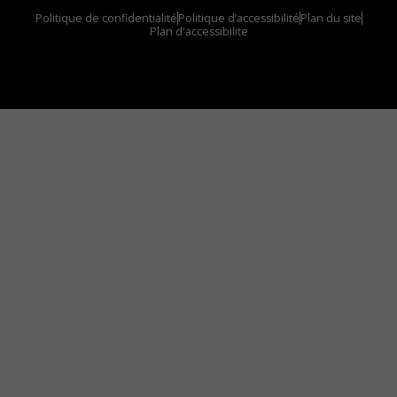
Politique de confidentialité
Politique d’accessibilité
Plan du site
Plan d'accessibilite
Comment installer notre vignette sur votre
appareil mobile