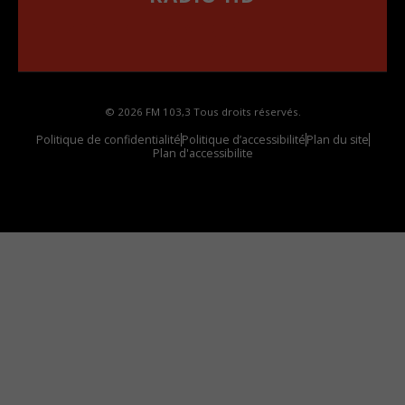
••••••••••••••••••
Comment synthoniser la fréquence HD dans
votre voiture
© 2026 FM 103,3 Tous droits réservés.
Politique de confidentialité
Politique d’accessibilité
Plan du site
Plan d'accessibilite