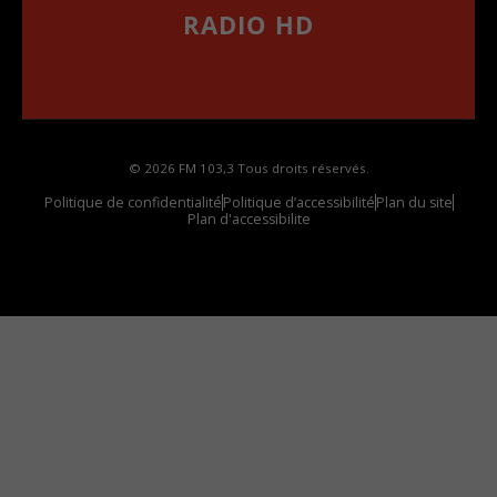
RADIO HD
••••••••••••••••••
Comment synthoniser la fréquence HD dans
votre voiture
© 2026 FM 103,3 Tous droits réservés.
Politique de confidentialité
Politique d’accessibilité
Plan du site
Plan d'accessibilite