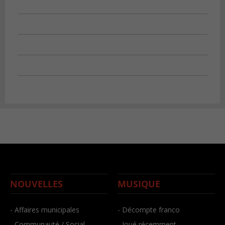
NOUVELLES
MUSIQUE
- Affaires municipales
- Décompte franco
- Communauté / Social
- Joué récemment