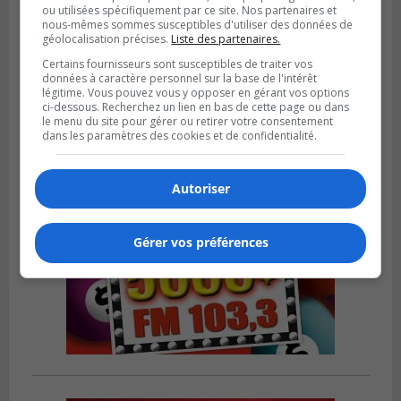
ou utilisées spécifiquement par ce site. Nos partenaires et
nous-mêmes sommes susceptibles d'utiliser des données de
BOUCHERVILLE
géolocalisation précises.
Liste des partenaires.
Publié le 31 juillet 2026 à 06h57
Boucherville veut de la sécurité
Certains fournisseurs sont susceptibles de traiter vos
ferroviaire sur son territoire
données à caractère personnel sur la base de l'intérêt
légitime. Vous pouvez vous y opposer en gérant vos options
ci-dessous. Recherchez un lien en bas de cette page ou dans
le menu du site pour gérer ou retirer votre consentement
dans les paramètres des cookies et de confidentialité.
Autoriser
Gérer vos préférences