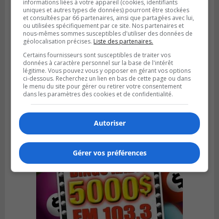
informations liées à votre appareil (cookies, identifiants
uniques et autres types de données) pourront être stockées
et consultées par 66 partenaires, ainsi que partagées avec lui,
ou utilisées spécifiquement par ce site. Nos partenaires et
nous-mêmes sommes susceptibles d'utiliser des données de
géolocalisation précises.
Liste des partenaires.
Certains fournisseurs sont susceptibles de traiter vos
LONGUEUIL
données à caractère personnel sur la base de l'intérêt
Publié le 5 août 2026 à 13h50
légitime. Vous pouvez vous y opposer en gérant vos options
Le Mois de l’archéologie bat son plein sur
ci-dessous. Recherchez un lien en bas de cette page ou dans
la Rive-Sud de Montréal
le menu du site pour gérer ou retirer votre consentement
dans les paramètres des cookies et de confidentialité.
Autoriser
Gérer vos préférences