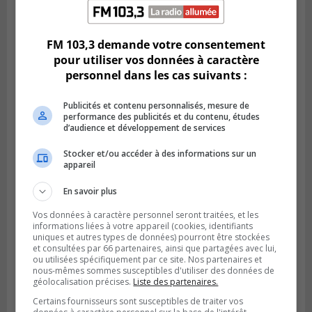
CANDIAC
Publié le 27 juillet 2026 à 14h40
Candiac propulse sa transition verte
FM 103,3 demande votre consentement
pour utiliser vos données à caractère
personnel dans les cas suivants :
Publicités et contenu personnalisés, mesure de
performance des publicités et du contenu, études
d’audience et développement de services
Stocker et/ou accéder à des informations sur un
appareil
En savoir plus
Vos données à caractère personnel seront traitées, et les
SAINT-BRUNO-DE-MONTARVILLE
informations liées à votre appareil (cookies, identifiants
Publié le 26 juillet 2026 à 08h01
Saint‑Bruno veut accélérer l’abandon des
uniques et autres types de données) pourront être stockées
et consultées par 66 partenaires, ainsi que partagées avec lui,
outils à essence
ou utilisées spécifiquement par ce site. Nos partenaires et
nous-mêmes sommes susceptibles d'utiliser des données de
géolocalisation précises.
Liste des partenaires.
Certains fournisseurs sont susceptibles de traiter vos