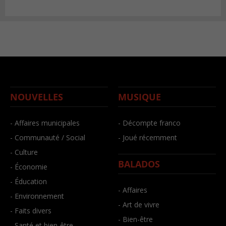
NOUVELLES
MUSIQUE
- Affaires municipales
- Décompte franco
- Communauté / Social
- Joué récemment
- Culture
BALADOS
- Économie
- Éducation
- Affaires
- Environnement
- Art de vivre
- Faits divers
- Bien-être
- Santé et bien-être