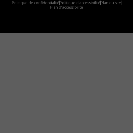
Politique de confidentialité
Politique d’accessibilité
Plan du site
Plan d'accessibilite
Comment installer notre vignette sur votre
appareil mobile
Vous avez envie d’écouter le FM 103,3 ou notre