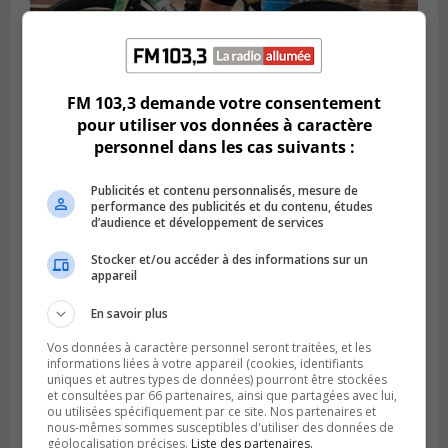
SAINT-LAMBERT
Publié le 5 août 2026 à 08h23
FM 103,3 demande votre consentement
De la fibrose kystique à l’Ironman : le
pour utiliser vos données à caractère
parcours inspirant d’Emma Fontaine
personnel dans les cas suivants :
Publicités et contenu personnalisés, mesure de
performance des publicités et du contenu, études
d’audience et développement de services
Stocker et/ou accéder à des informations sur un
appareil
En savoir plus
Vos données à caractère personnel seront traitées, et les
informations liées à votre appareil (cookies, identifiants
uniques et autres types de données) pourront être stockées
et consultées par 66 partenaires, ainsi que partagées avec lui,
Publié le 4 août 2026 à 13h18
ou utilisées spécifiquement par ce site. Nos partenaires et
Des fromages de la Laiterie Coaticook
nous-mêmes sommes susceptibles d'utiliser des données de
rappelés par l’ACIA
géolocalisation précises.
Liste des partenaires.