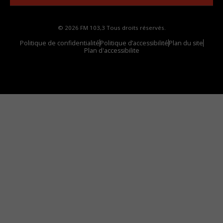
© 2026 FM 103,3 Tous droits réservés.
Politique de confidentialité
Politique d’accessibilité
Plan du site
Plan d'accessibilite
Comment installer notre vignette sur votre
appareil mobile