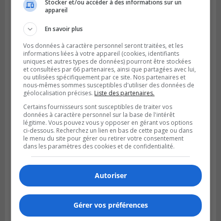
Stocker et/ou accéder à des informations sur un
appareil
SAINT-LAMBERT
Publié le 5 août 2026 à 08h23
De la fibrose kystique à l’Ironman : le
En savoir plus
parcours inspirant d’Emma Fontaine
Vos données à caractère personnel seront traitées, et les
informations liées à votre appareil (cookies, identifiants
uniques et autres types de données) pourront être stockées
et consultées par 66 partenaires, ainsi que partagées avec lui,
ou utilisées spécifiquement par ce site. Nos partenaires et
nous-mêmes sommes susceptibles d'utiliser des données de
géolocalisation précises.
Liste des partenaires.
Certains fournisseurs sont susceptibles de traiter vos
données à caractère personnel sur la base de l'intérêt
légitime. Vous pouvez vous y opposer en gérant vos options
ci-dessous. Recherchez un lien en bas de cette page ou dans
le menu du site pour gérer ou retirer votre consentement
dans les paramètres des cookies et de confidentialité.
Publié le 4 août 2026 à 13h18
Autoriser
Des fromages de la Laiterie Coaticook
rappelés par l’ACIA
Gérer vos préférences