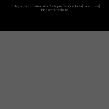
Politique de confidentialité
Politique d’accessibilité
Plan du site
Plan d'accessibilite
Comment installer notre vignette sur votre
appareil mobile