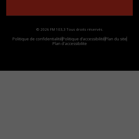
Comment synthoniser la fréquence HD dans
votre voiture
© 2026 FM 103,3 Tous droits réservés.
Politique de confidentialité
Politique d’accessibilité
Plan du site
Plan d'accessibilite