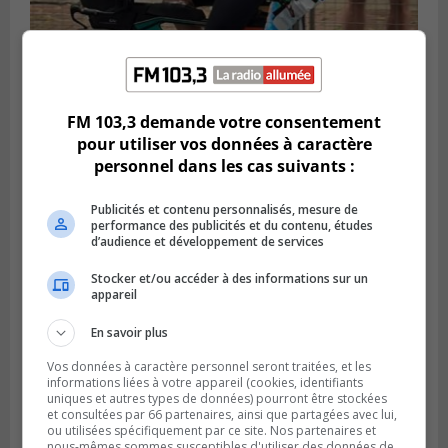
FM 103,3 demande votre consentement
SAINT-LAMBERT
Publié le 5 août 2026 à 08h23
pour utiliser vos données à caractère
De la fibrose kystique à l’Ironman : le
personnel dans les cas suivants :
parcours inspirant d’Emma Fontaine
Publicités et contenu personnalisés, mesure de
performance des publicités et du contenu, études
d’audience et développement de services
Stocker et/ou accéder à des informations sur un
appareil
En savoir plus
Vos données à caractère personnel seront traitées, et les
informations liées à votre appareil (cookies, identifiants
uniques et autres types de données) pourront être stockées
et consultées par 66 partenaires, ainsi que partagées avec lui,
ou utilisées spécifiquement par ce site. Nos partenaires et
Publié le 4 août 2026 à 13h18
nous-mêmes sommes susceptibles d'utiliser des données de