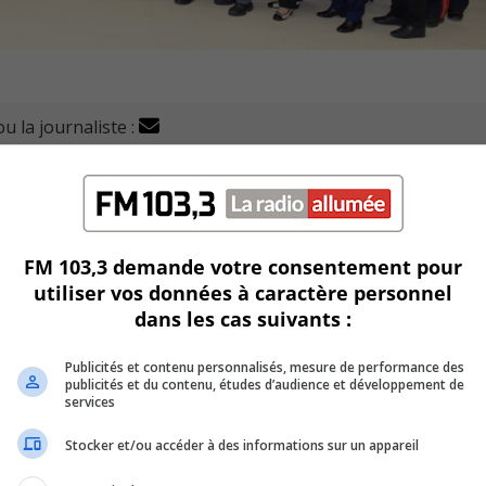
u la journaliste :
e Manon Jeannotte, a remis à 116 citoyens de la Montérég
e héros et d’héroïnes de l’ombre et leur impact dans leur
FM 103,3 demande votre consentement pour
.
utiliser vos données à caractère personnel
dans les cas suivants :
III et son monogramme royal y est attaché avec un ruban bleu 
Publicités et contenu personnalisés, mesure de performance des
publicités et du contenu, études d’audience et développement de
services
onie dans le hangar du 438e Escadron tactiques d’hélicoptè
Stocker et/ou accéder à des informations sur un appareil
qu’elles sont les premières médailles commémoratives de