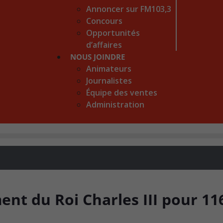
Annoncer sur FM103,3
Concours
Opportunités
d’affaires
NOUS JOINDRE
Animateurs
Journalistes
Équipe des ventes
Administration
nt du Roi Charles III pour 11