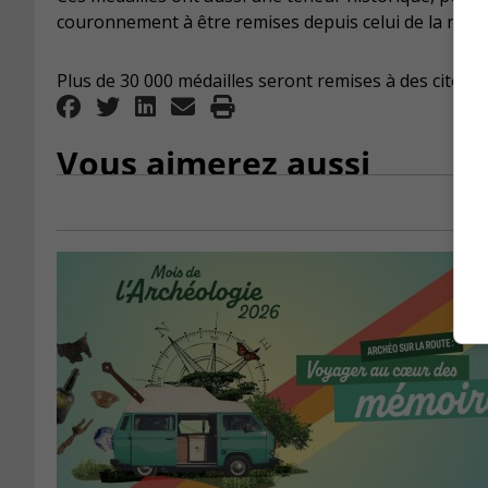
couronnement à être remises depuis celui de la reine 
Plus de 30 000 médailles seront remises à des citoye
Vous aimerez aussi