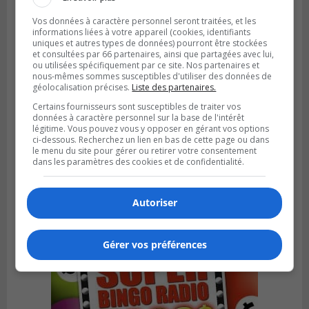
Vos données à caractère personnel seront traitées, et les
informations liées à votre appareil (cookies, identifiants
uniques et autres types de données) pourront être stockées
et consultées par 66 partenaires, ainsi que partagées avec lui,
ou utilisées spécifiquement par ce site. Nos partenaires et
nous-mêmes sommes susceptibles d'utiliser des données de
géolocalisation précises.
Liste des partenaires.
Certains fournisseurs sont susceptibles de traiter vos
données à caractère personnel sur la base de l'intérêt
légitime. Vous pouvez vous y opposer en gérant vos options
ci-dessous. Recherchez un lien en bas de cette page ou dans
VIEUX-LONGUEUIL
le menu du site pour gérer ou retirer votre consentement
Publié le 5 août 2026 à 09h30
Lysa Bélaicha assure les services aux
dans les paramètres des cookies et de confidentialité.
citoyens du district Michel‑Chartrand
Autoriser
Gérer vos préférences