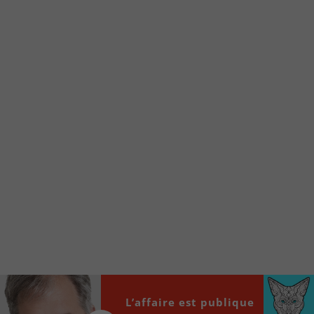
Voici la procédure ;)
À partir de votre téléphone, allez sur le site
internet de la Radio allumée au
www.fm1033.ca
Ensuite cliquez sur l’icône situé au bas de
votre écran
(celui qui représente un carré incluant une
flèche dirigé vers le haut)
Cliquez maintenant sur l’option Ajouter sur
l’écran d’accueil et vous verrez apparaître le
logo du FM 103,3
Faites Enregistrer en haut à droite.
Et voilà! Toutes les infos et l’écoute de votre radio
locale vous sont maintenant accessibles en un clic!
Audio
L’affaire est publique
00:00
00:00