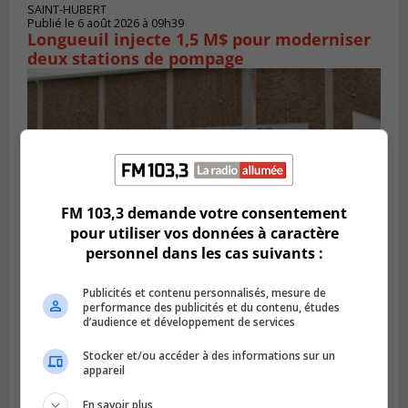
SAINT-HUBERT
Publié le 6 août 2026 à 09h39
Longueuil injecte 1,5 M$ pour moderniser
deux stations de pompage
FM 103,3 demande votre consentement
pour utiliser vos données à caractère
personnel dans les cas suivants :
Publicités et contenu personnalisés, mesure de
LA PRAIRIE
performance des publicités et du contenu, études
Publié le 5 août 2026 à 11h59
d’audience et développement de services
La Prairie loue des espaces de glace
jusqu’en avril 2027
Stocker et/ou accéder à des informations sur un
appareil
En savoir plus