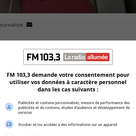
journaliste :
 de Québec quant à la réalisation d’une étude de faisabil
rt collectif électrique dans l’axe du boulevard Tascherea
aad indique que s’il est réalisé, le projet va profiter au
FM 103,3 demande votre consentement pour
utiliser vos données à caractère personnel
U
dans les cas suivants :
00:00
U
Ar
rnement du Québec veut que le projet retenu s’intègre aux 
Publicités et contenu personnalisés, mesure de performance des
ke
publicités et du contenu, études d’audience et développement de
EM, l’autobus et le métro.
services
to
ne jaune.
in
Stocker et/ou accéder à des informations sur un appareil
or