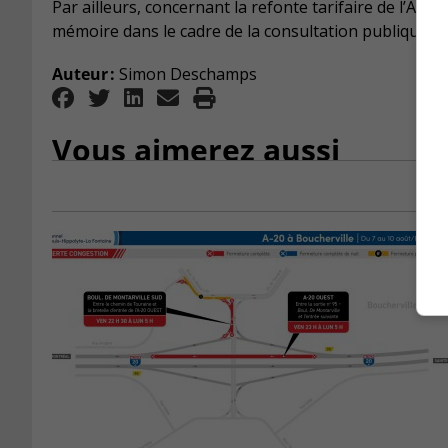
Par ailleurs, concernant la refonte tarifaire de l’Au
mémoire dans le cadre de la consultation publique a
Auteur :
Simon Deschamps
Vous aimerez aussi