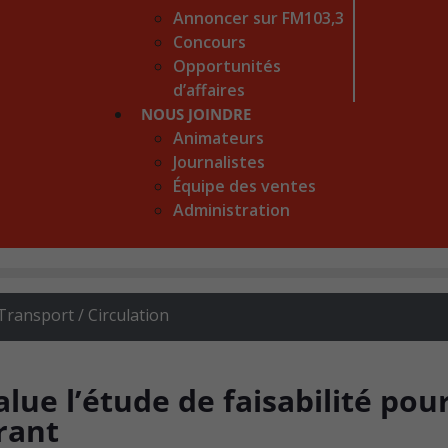
Annoncer sur FM103,3
Concours
Opportunités
d’affaires
NOUS JOINDRE
Animateurs
Journalistes
Équipe des ventes
Administration
Transport / Circulation
lue l’étude de faisabilité pour
urant