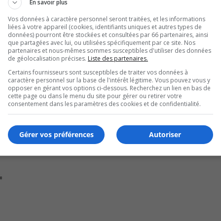
de
En savoir plus
torité régional de transport métropolitain Brossard a déposé 
vo
ctuellement en cours.
Vos données à caractère personnel seront traitées, et les informations
liées à votre appareil (cookies, identifiants uniques et autres types de
données) pourront être stockées et consultées par 66 partenaires, ainsi
que partagées avec lui, ou utilisées spécifiquement par ce site. Nos
partenaires et nous-mêmes sommes susceptibles d'utiliser des données
de géolocalisation précises.
Liste des partenaires.
Certains fournisseurs sont susceptibles de traiter vos données à
caractère personnel sur la base de l'intérêt légitime. Vous pouvez vous y
opposer en gérant vos options ci-dessous. Recherchez un lien en bas de
cette page ou dans le menu du site pour gérer ou retirer votre
consentement dans les paramètres des cookies et de confidentialité.
Gérer vos préférences
Autoriser