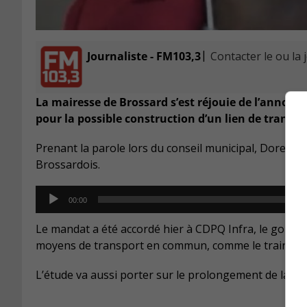
|
Journaliste - FM103,3
Contacter le ou la 
La mairesse de Brossard s’est réjouie de l’annonce
pour la possible construction d’un lien de transpo
Prenant la parole lors du conseil municipal, Doreen Ass
Brossardois.
Audio
00:00
Player
Le mandat a été accordé hier à CDPQ Infra, le gouve
moyens de transport en commun, comme le train, le R
L’étude va aussi porter sur le prolongement de la lig