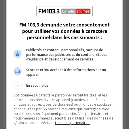
LA PRAIRIE
Publié le 5 août 2026 à 11h59
La Prairie loue des espaces de glace
FM 103,3 demande votre consentement
jusqu’en avril 2027
pour utiliser vos données à caractère
personnel dans les cas suivants :
Publicités et contenu personnalisés, mesure de
performance des publicités et du contenu, études
d’audience et développement de services
Stocker et/ou accéder à des informations sur un
appareil
En savoir plus
Vos données à caractère personnel seront traitées, et les
informations liées à votre appareil (cookies, identifiants
LA PRAIRIE
uniques et autres types de données) pourront être stockées
Publié le 4 août 2026 à 15h50
et consultées par 66 partenaires, ainsi que partagées avec lui,
Le mur du rempart de La Prairie retrouve
ou utilisées spécifiquement par ce site. Nos partenaires et
sa jeunesse
nous-mêmes sommes susceptibles d'utiliser des données de
géolocalisation précises.
Liste des partenaires.