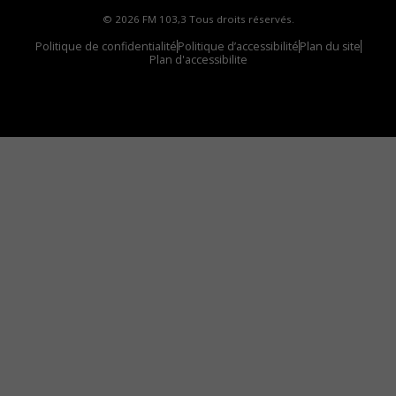
© 2026 FM 103,3 Tous droits réservés.
Politique de confidentialité
Politique d’accessibilité
Plan du site
Plan d'accessibilite
Comment installer notre vignette sur votre
appareil mobile