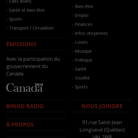
- Faits divers
- Bien-être
- Santé et bien-être
- Emploi
- Sports
- Finances
- Transport / Circulation
- Infos citoyennes
- Loisirs
ÉMISSIONS
- Musique
Avec la participation du
- Politique
gouvernement du
- Santé
Canada
- Société
- Sports
BINGO RADIO
NOUS JOINDRE
91,rue Saint-Jean
À PROPOS
Longueuil (Québec)
J4H 2W8