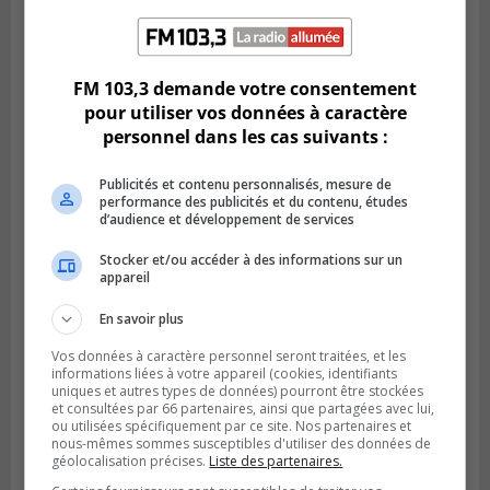
LONGUEUIL
Publié le 6 août 2026 à 11h58
Des jeunes ciblent la Montérégie pour
FM 103,3 demande votre consentement
le Défi écrou de roue
pour utiliser vos données à caractère
personnel dans les cas suivants :
Publicités et contenu personnalisés, mesure de
performance des publicités et du contenu, études
d’audience et développement de services
Stocker et/ou accéder à des informations sur un
appareil
En savoir plus
Vos données à caractère personnel seront traitées, et les
informations liées à votre appareil (cookies, identifiants
uniques et autres types de données) pourront être stockées
Publié le 6 août 2026 à 05h39
et consultées par 66 partenaires, ainsi que partagées avec lui,
La grenade du camping du lac Cristal était
ou utilisées spécifiquement par ce site. Nos partenaires et
inoffensive
nous-mêmes sommes susceptibles d'utiliser des données de
géolocalisation précises.
Liste des partenaires.