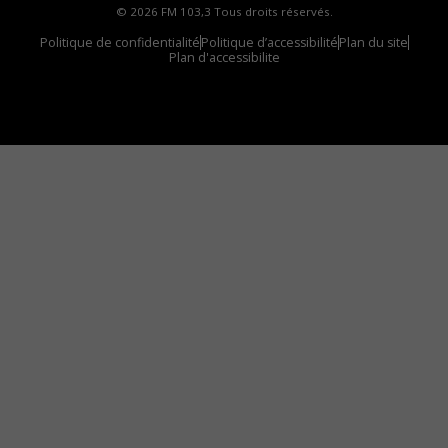
© 2026 FM 103,3 Tous droits réservés.
Politique de confidentialité
Politique d’accessibilité
Plan du site
Plan d'accessibilite
Comment installer notre vignette sur votre
appareil mobile