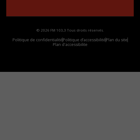
Comment synthoniser la fréquence HD dans
votre voiture
© 2026 FM 103,3 Tous droits réservés.
Politique de confidentialité
Politique d’accessibilité
Plan du site
Plan d'accessibilite