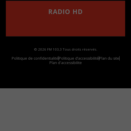
RADIO HD
••••••••••••••••••
Comment synthoniser la fréquence HD dans
votre voiture
© 2026 FM 103,3 Tous droits réservés.
Politique de confidentialité
Politique d’accessibilité
Plan du site
Plan d'accessibilite