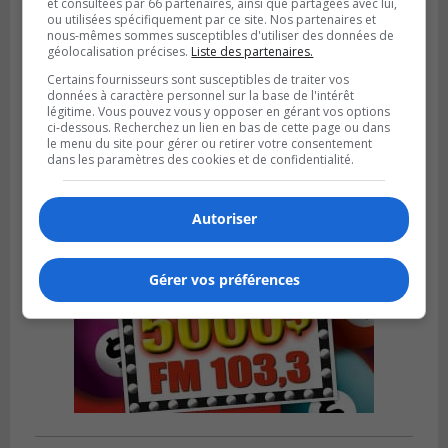
et consultées par 66 partenaires, ainsi que partagées avec lui,
ou utilisées spécifiquement par ce site. Nos partenaires et
nous-mêmes sommes susceptibles d'utiliser des données de
géolocalisation précises.
Liste des partenaires.
BOUCHERVILLE
Publié le 13 juillet 2026 à 10h43
Certains fournisseurs sont susceptibles de traiter vos
Boucherville et le CSSP discutent d’une
données à caractère personnel sur la base de l'intérêt
Planification scolaire
légitime. Vous pouvez vous y opposer en gérant vos options
ci-dessous. Recherchez un lien en bas de cette page ou dans
le menu du site pour gérer ou retirer votre consentement
dans les paramètres des cookies et de confidentialité.
Autoriser
Gérer vos préférences