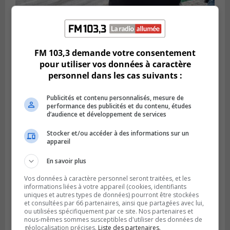
Publié le 7 janvier 2024 à 09h14
FM 103,3 demande votre consentement
Front commun : le point sur l’hypothèse
pour utiliser vos données à caractère
de règlement
personnel dans les cas suivants :
Publicités et contenu personnalisés, mesure de
performance des publicités et du contenu, études
d’audience et développement de services
Stocker et/ou accéder à des informations sur un
appareil
En savoir plus
Vos données à caractère personnel seront traitées, et les
informations liées à votre appareil (cookies, identifiants
uniques et autres types de données) pourront être stockées
et consultées par 66 partenaires, ainsi que partagées avec lui,
Publié le 29 octobre 2023 à 15h16
ou utilisées spécifiquement par ce site. Nos partenaires et
Le Front commun « insulté » par l’offre de
nous-mêmes sommes susceptibles d'utiliser des données de
Québec
géolocalisation précises.
Liste des partenaires.