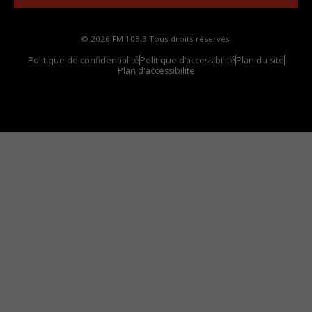
© 2026 FM 103,3 Tous droits réservés.
Politique de confidentialité
Politique d’accessibilité
Plan du site
Plan d'accessibilite
Comment installer notre vignette sur votre
appareil mobile