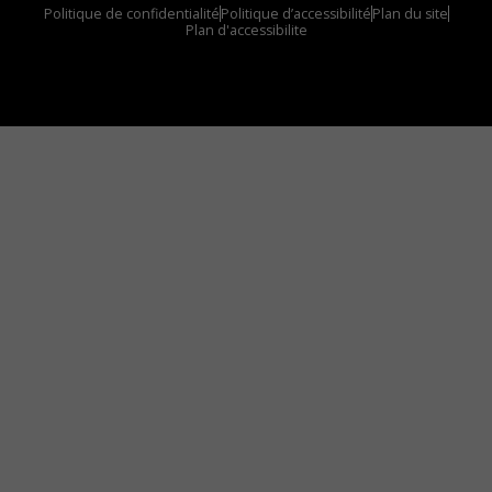
Politique de confidentialité
Politique d’accessibilité
Plan du site
Plan d'accessibilite
Comment installer notre vignette sur votre
appareil mobile
Vous avez envie d’écouter le FM 103,3 ou notre