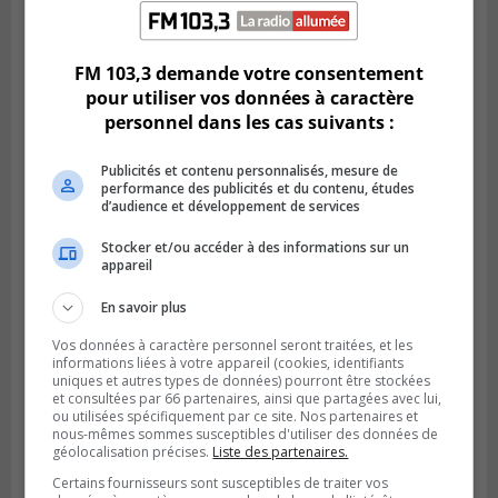
FM 103,3 demande votre consentement
pour utiliser vos données à caractère
personnel dans les cas suivants :
Publié le 6 août 2026 à 05h39
Publicités et contenu personnalisés, mesure de
La grenade du camping du lac Cristal était
performance des publicités et du contenu, études
d’audience et développement de services
inoffensive
Stocker et/ou accéder à des informations sur un
appareil
En savoir plus
Vos données à caractère personnel seront traitées, et les
informations liées à votre appareil (cookies, identifiants
uniques et autres types de données) pourront être stockées
et consultées par 66 partenaires, ainsi que partagées avec lui,
ou utilisées spécifiquement par ce site. Nos partenaires et
nous-mêmes sommes susceptibles d'utiliser des données de
géolocalisation précises.
Liste des partenaires.
Certains fournisseurs sont susceptibles de traiter vos