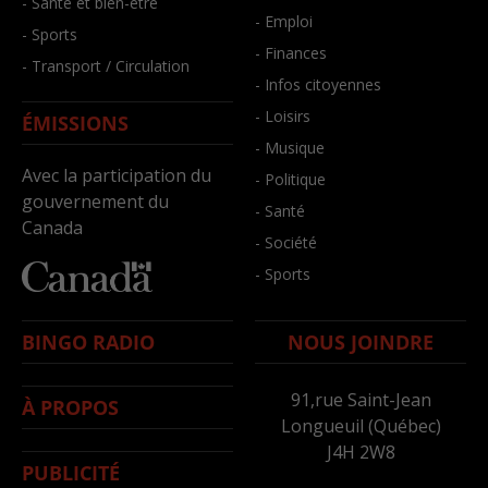
- Santé et bien-être
- Emploi
- Sports
- Finances
- Transport / Circulation
- Infos citoyennes
- Loisirs
ÉMISSIONS
- Musique
Avec la participation du
- Politique
gouvernement du
- Santé
Canada
- Société
- Sports
BINGO RADIO
NOUS JOINDRE
91,rue Saint-Jean
À PROPOS
Longueuil (Québec)
J4H 2W8
PUBLICITÉ