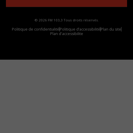
© 2026 FM 103,3 Tous droits réservés.
Politique de confidentialité
Politique d’accessibilité
Plan du site
Plan d'accessibilite
Comment installer notre vignette sur votre