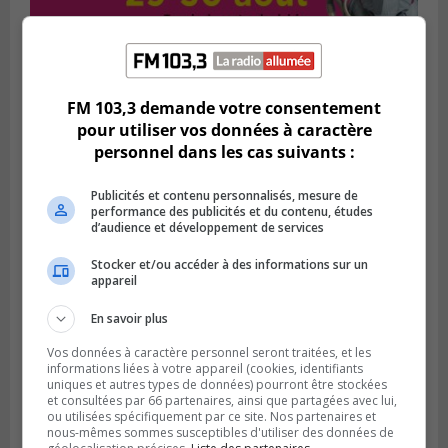
Publié le 1 août 2026 à 16h03
FM 103,3 demande votre consentement
Le Festival Kaput propose des activités
pour utiliser vos données à caractère
récupératrices
personnel dans les cas suivants :
Publicités et contenu personnalisés, mesure de
performance des publicités et du contenu, études
d’audience et développement de services
Stocker et/ou accéder à des informations sur un
appareil
En savoir plus
Vos données à caractère personnel seront traitées, et les
informations liées à votre appareil (cookies, identifiants
uniques et autres types de données) pourront être stockées
LONGUEUIL
et consultées par 66 partenaires, ainsi que partagées avec lui,
Publié le 31 juillet 2026 à 09h28
ou utilisées spécifiquement par ce site. Nos partenaires et
Alexandre Da Costa s’en va diriger au
nous-mêmes sommes susceptibles d'utiliser des données de