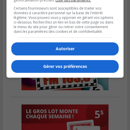
géolocalisation précises.
Liste des partenaires.
Mexique
Certains fournisseurs sont susceptibles de traiter vos
données à caractère personnel sur la base de l'intérêt
légitime. Vous pouvez vous y opposer en gérant vos options
ci-dessous. Recherchez un lien en bas de cette page ou dans
le menu du site pour gérer ou retirer votre consentement
dans les paramètres des cookies et de confidentialité.
Autoriser
Gérer vos préférences