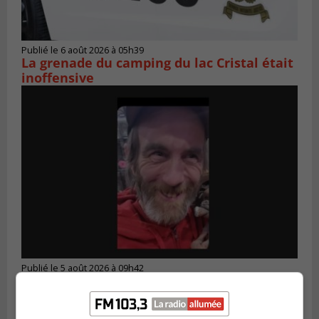
Publié le 6 août 2026 à 05h39
La grenade du camping du lac Cristal était
inoffensive
Publié le 5 août 2026 à 09h42
La SQ lance un appel à la population pour
retrouver un homme disparu