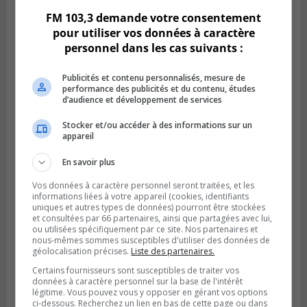
FM 103,3 demande votre consentement
pour utiliser vos données à caractère
personnel dans les cas suivants :
Publicités et contenu personnalisés, mesure de
performance des publicités et du contenu, études
d’audience et développement de services
Stocker et/ou accéder à des informations sur un
appareil
BOUCHERVILLE
En savoir plus
Publié le 5 août 2026 à 06h54
La SQ recense 18 décès pendant les
Vos données à caractère personnel seront traitées, et les
vacances de la construction
informations liées à votre appareil (cookies, identifiants
uniques et autres types de données) pourront être stockées
et consultées par 66 partenaires, ainsi que partagées avec lui,
ou utilisées spécifiquement par ce site. Nos partenaires et
nous-mêmes sommes susceptibles d'utiliser des données de
géolocalisation précises.
Liste des partenaires.
Certains fournisseurs sont susceptibles de traiter vos
données à caractère personnel sur la base de l'intérêt
légitime. Vous pouvez vous y opposer en gérant vos options
ci-dessous. Recherchez un lien en bas de cette page ou dans