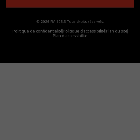
© 2026 FM 103,3 Tous droits réservés.
Politique de confidentialité
Politique d’accessibilité
Plan du site
Plan d'accessibilite
Comment installer notre vignette sur votre