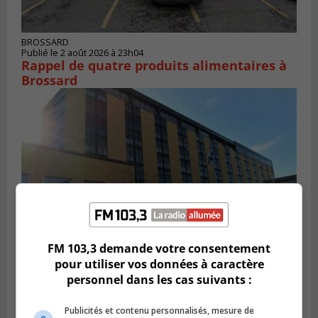
BROSSARD
Publié le 2 août 2026 à 23h04
Rappel de quatre produits alimentaires à
Brossard
FM 103,3 demande votre consentement
pour utiliser vos données à caractère
GREENFIELD PARK
personnel dans les cas suivants :
Publié le 31 juillet 2026 à 16h45
Des firmes de Longueuil vont participer
aux méga-travaux de l’hôpital Charles-
Publicités et contenu personnalisés, mesure de