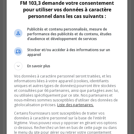
FM 103,3 demande votre consentement
pour utiliser vos données à caractère
personnel dans les cas suivants :
Publicités et contenu personnalisés, mesure de
performance des publicités et du contenu, études
d’audience et développement de services
Stocker et/ou accéder à des informations sur un
appareil
BOUCHERVILLE
Publié le 27 juillet 2026 à 19h58
En savoir plus
Metro prend les moyens pour protéger son
personnel cadre
Vos données à caractère personnel seront traitées, et les
informations liées à votre appareil (cookies, identifiants
uniques et autres types de données) pourront être stockées
et consultées par 66 partenaires, ainsi que partagées avec lui,
ou utilisées spécifiquement par ce site. Nos partenaires et
nous-mêmes sommes susceptibles d'utiliser des données de
géolocalisation précises.
Liste des partenaires.
Certains fournisseurs sont susceptibles de traiter vos
données à caractère personnel sur la base de l'intérêt
légitime. Vous pouvez vous y opposer en gérant vos options
ci-dessous. Recherchez un lien en bas de cette page ou dans
le menu du site pour gérer ou retirer votre consentement