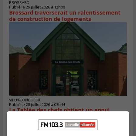
BROSSARD
Publié le 29 juillet 2026 à 12h00
Brossard traverserait un ralentissement
de construction de logements
VIEUX-LONGUEUIL
Publié le 28 juillet 2026 à 07h44
La Tablée des chefs obtient un appui
financier pour poursuivre sa mission