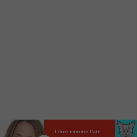
Voici la procédure ;)
À partir de votre téléphone, allez sur le site
internet de la Radio allumée au
www.fm1033.ca
Ensuite cliquez sur l’icône situé au bas de
votre écran
(celui qui représente un carré incluant une
flèche dirigé vers le haut)
Cliquez maintenant sur l’option Ajouter sur
l’écran d’accueil et vous verrez apparaître le
logo du FM 103,3
Faites Enregistrer en haut à droite.
Et voilà! Toutes les infos et l’écoute de votre radio
locale vous sont maintenant accessibles en un clic!
Audio
Libre comme l’air
00:00
00:00