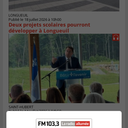
LONGUEUIL
Publié le 18 juillet 2026 à 10h00
Deux projets scolaires pourront
développer à Longueuil
SAINT-HUBERT
Publié le 14 juillet 2026 à 04h58
L’ÉNA de Saint-Hubert pourrait vivre une
forte croissance