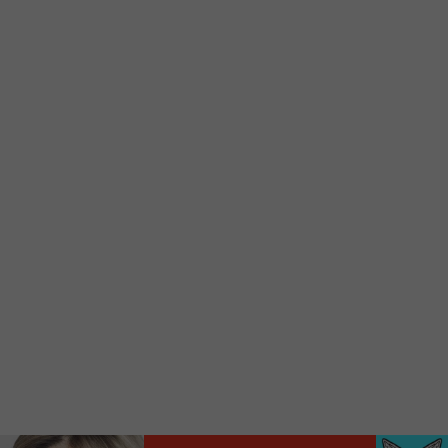
Ajoutez un signet FM 103,3 sur votre écran
d’accueil rapidement.
Voici la procédure ;)
À partir de votre téléphone, allez sur le site
internet de la Radio allumée au
www.fm1033.ca
Ensuite cliquez sur l’icône situé au bas de
votre écran
(celui qui représente un carré incluant une
flèche dirigé vers le haut)
Cliquez maintenant sur l’option Ajouter sur
l’écran d’accueil et vous verrez apparaître le
logo du FM 103,3
Faites Enregistrer en haut à droite.
Et voilà! Toutes les infos et l’écoute de votre radio
locale vous sont maintenant accessibles en un clic!