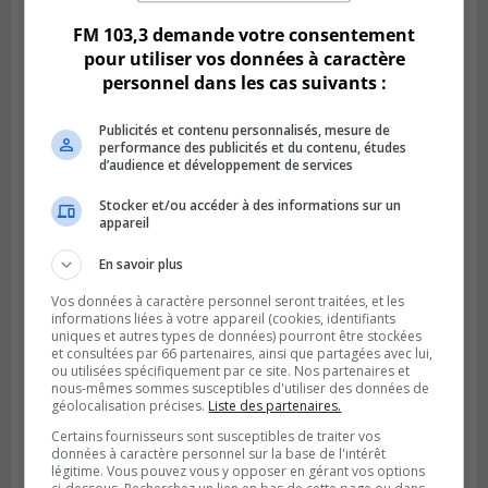
FM 103,3 demande votre consentement
pour utiliser vos données à caractère
personnel dans les cas suivants :
Publicités et contenu personnalisés, mesure de
performance des publicités et du contenu, études
d’audience et développement de services
Stocker et/ou accéder à des informations sur un
appareil
En savoir plus
BOUCHERVILLE
Publié le 13 juillet 2026 à 10h43
Boucherville et le CSSP discutent d’une
Vos données à caractère personnel seront traitées, et les
informations liées à votre appareil (cookies, identifiants
Planification scolaire
uniques et autres types de données) pourront être stockées
et consultées par 66 partenaires, ainsi que partagées avec lui,
ou utilisées spécifiquement par ce site. Nos partenaires et
nous-mêmes sommes susceptibles d'utiliser des données de
géolocalisation précises.
Liste des partenaires.
Certains fournisseurs sont susceptibles de traiter vos
données à caractère personnel sur la base de l'intérêt
légitime. Vous pouvez vous y opposer en gérant vos options