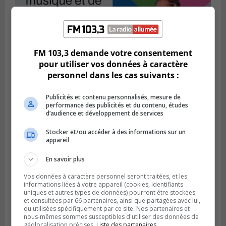
BROSSARD
Publié le 2 août 2026 à 12h12
FM 103,3 demande votre consentement
Le Festin culturel rassemblera les familles
pour utiliser vos données à caractère
à Brossard
personnel dans les cas suivants :
Publicités et contenu personnalisés, mesure de
performance des publicités et du contenu, études
d’audience et développement de services
Stocker et/ou accéder à des informations sur un
appareil
En savoir plus
Vos données à caractère personnel seront traitées, et les
informations liées à votre appareil (cookies, identifiants
uniques et autres types de données) pourront être stockées
et consultées par 66 partenaires, ainsi que partagées avec lui,
Publié le 1 août 2026 à 16h03
ou utilisées spécifiquement par ce site. Nos partenaires et
Le Festival Kaput propose des activités
nous-mêmes sommes susceptibles d'utiliser des données de
récupératrices
géolocalisation précises.
Liste des partenaires.