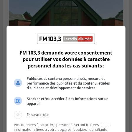
FM 103,3 demande votre consentement
pour utiliser vos données à caractère
personnel dans les cas suivants :
VIEUX-LONGUEUIL
Publié le 28 juillet 2026 à 07h44
La Tablée des chefs obtient un appui
Publicités et contenu personnalisés, mesure de
financier pour poursuivre sa mission
performance des publicités et du contenu, études
d’audience et développement de services
Stocker et/ou accéder à des informations sur un
appareil
En savoir plus
Vos données à caractère personnel seront traitées, et les
informations liées à votre appareil (cookies, identifiants