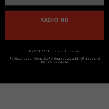
RADIO HD
••••••••••••••••••
Comment synthoniser la fréquence HD dans
votre voiture
© 2026 FM 103,3 Tous droits réservés.
Politique de confidentialité
Politique d’accessibilité
Plan du site
Plan d'accessibilite