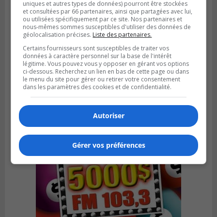
uniques et autres types de données) pourront être stockées
et consultées par 66 partenaires, ainsi que partagées avec lui,
ou utilisées spécifiquement par ce site. Nos partenaires et
nous-mêmes sommes susceptibles d'utiliser des données de
géolocalisation précises.
Liste des partenaires.
BOUCHERVILLE
Certains fournisseurs sont susceptibles de traiter vos
Publié le 27 juillet 2026 à 19h58
données à caractère personnel sur la base de l'intérêt
Metro prend les moyens pour protéger son
légitime. Vous pouvez vous y opposer en gérant vos options
personnel cadre
ci-dessous. Recherchez un lien en bas de cette page ou dans
le menu du site pour gérer ou retirer votre consentement
dans les paramètres des cookies et de confidentialité.
Autoriser
Gérer vos préférences