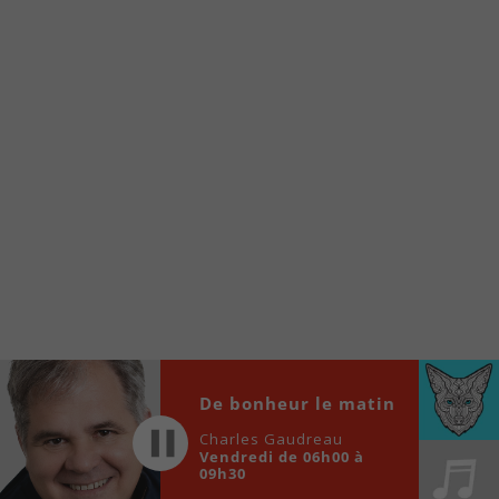
À partir de votre téléphone, allez sur le site
internet de la Radio allumée au
www.fm1033.ca
Ensuite cliquez sur l’icône situé au bas de
votre écran
(celui qui représente un carré incluant une
flèche dirigé vers le haut)
Cliquez maintenant sur l’option Ajouter sur
l’écran d’accueil et vous verrez apparaître le
logo du FM 103,3
Faites Enregistrer en haut à droite.
Et voilà! Toutes les infos et l’écoute de votre radio
locale vous sont maintenant accessibles en un clic!
Audio
De bonheur le matin
00:00
00:00
Player
Charles Gaudreau
Vendredi de 06h00 à
09h30