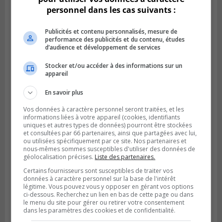
personnel dans les cas suivants :
Publicités et contenu personnalisés, mesure de
performance des publicités et du contenu, études
d’audience et développement de services
Stocker et/ou accéder à des informations sur un
appareil
Publié le 6 juillet 2026 à 09h33
Longueuil conclue un contrat pour
valoriser des cendres d’incinération
En savoir plus
Vos données à caractère personnel seront traitées, et les
informations liées à votre appareil (cookies, identifiants
uniques et autres types de données) pourront être stockées
et consultées par 66 partenaires, ainsi que partagées avec lui,
ou utilisées spécifiquement par ce site. Nos partenaires et
nous-mêmes sommes susceptibles d'utiliser des données de
géolocalisation précises.
Liste des partenaires.
Certains fournisseurs sont susceptibles de traiter vos
données à caractère personnel sur la base de l'intérêt
légitime. Vous pouvez vous y opposer en gérant vos options
ci-dessous. Recherchez un lien en bas de cette page ou dans
le menu du site pour gérer ou retirer votre consentement
dans les paramètres des cookies et de confidentialité.