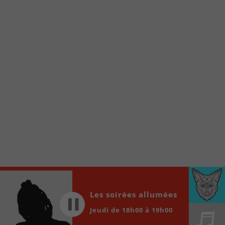
internet de la Radio allumée au
www.fm1033.ca
Ensuite cliquez sur l’icône situé au bas de
votre écran
(celui qui représente un carré incluant une
flèche dirigé vers le haut)
Cliquez maintenant sur l’option Ajouter sur
l’écran d’accueil et vous verrez apparaître le
logo du FM 103,3
Faites Enregistrer en haut à droite.
Et voilà! Toutes les infos et l’écoute de votre radio
locale vous sont maintenant accessibles en un clic!
Audio
00:00
00:00
Player
Les soirées allumées
Jeudi de 18h00 à 19h00