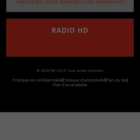
Téléchargez notre application dès maintenant !
RADIO HD
••••••••••••••••••
Comment synthoniser la fréquence HD dans
votre voiture
© 2026 FM 103,3 Tous droits réservés.
Politique de confidentialité
Politique d’accessibilité
Plan du site
Plan d'accessibilite