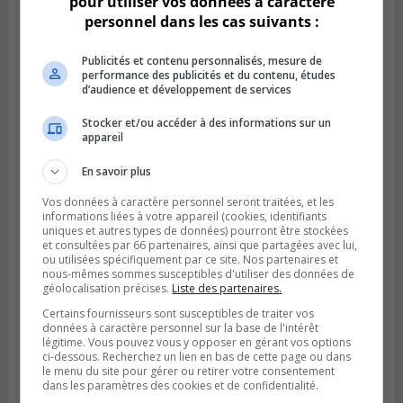
pour utiliser vos données à caractère
personnel dans les cas suivants :
Publicités et contenu personnalisés, mesure de
performance des publicités et du contenu, études
d’audience et développement de services
LA PRAIRIE
Publié le 4 août 2026 à 15h50
Stocker et/ou accéder à des informations sur un
Le mur du rempart de La Prairie retrouve
appareil
sa jeunesse
En savoir plus
Vos données à caractère personnel seront traitées, et les
informations liées à votre appareil (cookies, identifiants
uniques et autres types de données) pourront être stockées
et consultées par 66 partenaires, ainsi que partagées avec lui,
ou utilisées spécifiquement par ce site. Nos partenaires et
nous-mêmes sommes susceptibles d'utiliser des données de
géolocalisation précises.
Liste des partenaires.
Certains fournisseurs sont susceptibles de traiter vos
données à caractère personnel sur la base de l'intérêt
légitime. Vous pouvez vous y opposer en gérant vos options
ci-dessous. Recherchez un lien en bas de cette page ou dans
le menu du site pour gérer ou retirer votre consentement
dans les paramètres des cookies et de confidentialité.