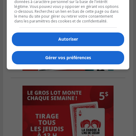
données à caractère personnel sur la base de l'intérêt
légitime. Vous pouvez vous y opposer en gérant vos options
ci-dessous. Recherchez un lien en bas de cette page ou dans
le menu du site pour gérer ou retirer votre consentement
dans les paramètres des cookies et de confidentialité.
Autoriser
Gérer vos préférences