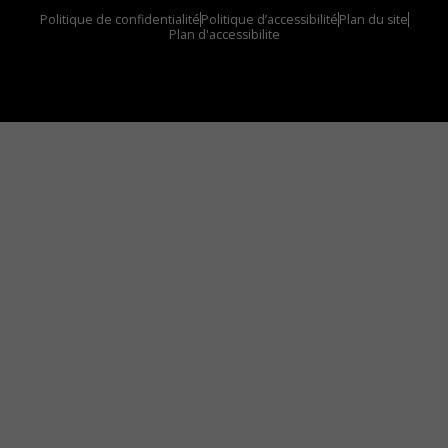
Politique de confidentialité
Politique d’accessibilité
Plan du site
Plan d'accessibilite
Comment installer notre vignette sur votre
appareil mobile