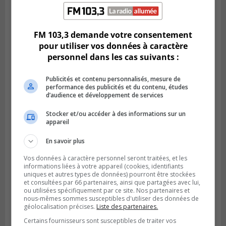
Publié le 6 juillet 2026 à 11h18
Climat Québec dévoile deux candidats
pour l’Agglomération
FM 103,3 demande votre consentement
pour utiliser vos données à caractère
personnel dans les cas suivants :
Publicités et contenu personnalisés, mesure de
performance des publicités et du contenu, études
d’audience et développement de services
Stocker et/ou accéder à des informations sur un
appareil
En savoir plus
Vos données à caractère personnel seront traitées, et les
informations liées à votre appareil (cookies, identifiants
Publié le 6 juillet 2026 à 09h33
uniques et autres types de données) pourront être stockées
Longueuil conclue un contrat pour
et consultées par 66 partenaires, ainsi que partagées avec lui,
valoriser des cendres d’incinération
ou utilisées spécifiquement par ce site. Nos partenaires et
nous-mêmes sommes susceptibles d'utiliser des données de
géolocalisation précises.
Liste des partenaires.
Certains fournisseurs sont susceptibles de traiter vos