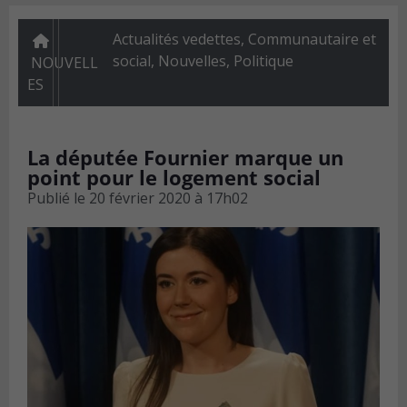
Actualités vedettes
,
Communautaire et
social
,
Nouvelles
,
Politique
NOUVELL
ES
La députée Fournier marque un
point pour le logement social
Publié le
20 février 2020 à 17h02