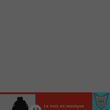
Voici la procédure ;)
À partir de votre téléphone, allez sur le site
internet de la Radio allumée au
www.fm1033.ca
Ensuite cliquez sur l’icône situé au bas de
votre écran
(celui qui représente un carré incluant une
flèche dirigé vers le haut)
Cliquez maintenant sur l’option Ajouter sur
l’écran d’accueil et vous verrez apparaître le
logo du FM 103,3
Faites Enregistrer en haut à droite.
Et voilà! Toutes les infos et l’écoute de votre radio
locale vous sont maintenant accessibles en un clic!
Audio
00:00
00:00
La nuit en musique
Player