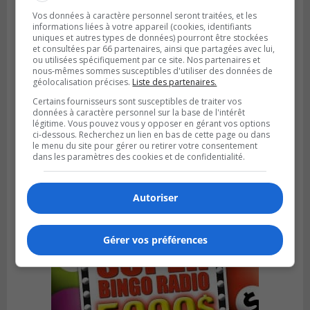
Vos données à caractère personnel seront traitées, et les
informations liées à votre appareil (cookies, identifiants
uniques et autres types de données) pourront être stockées
et consultées par 66 partenaires, ainsi que partagées avec lui,
ou utilisées spécifiquement par ce site. Nos partenaires et
nous-mêmes sommes susceptibles d'utiliser des données de
géolocalisation précises.
Liste des partenaires.
Certains fournisseurs sont susceptibles de traiter vos
données à caractère personnel sur la base de l'intérêt
légitime. Vous pouvez vous y opposer en gérant vos options
VIEUX-LONGUEUIL
ci-dessous. Recherchez un lien en bas de cette page ou dans
Publié le 3 août 2026 à 14h47
le menu du site pour gérer ou retirer votre consentement
Le Livre bleu rassemble 200 curieux à
dans les paramètres des cookies et de confidentialité.
Longueuil
Autoriser
Gérer vos préférences