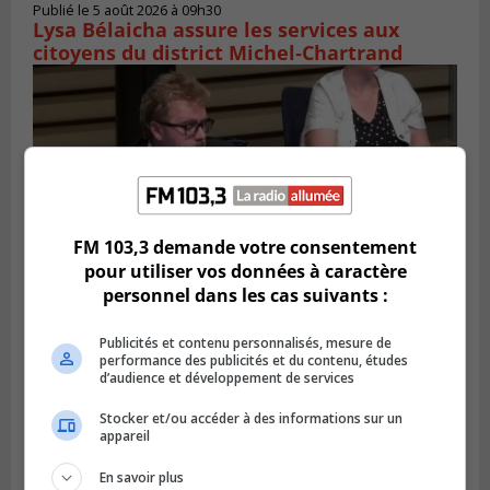
Publié le 5 août 2026 à 09h30
Lysa Bélaicha assure les services aux
citoyens du district Michel‑Chartrand
FM 103,3 demande votre consentement
pour utiliser vos données à caractère
personnel dans les cas suivants :
Publicités et contenu personnalisés, mesure de
LONGUEUIL
performance des publicités et du contenu, études
Publié le 4 août 2026 à 08h28
Longueuil demande de reporter une
d’audience et développement de services
élection partielle
Stocker et/ou accéder à des informations sur un
appareil
En savoir plus