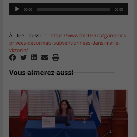
Audio
00:00
00:00
Player
À lire aussi :
https://www.fm1033.ca/garderies-
privees-desormais-subventionnees-dans-marie-
victorin/
Vous aimerez aussi