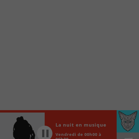
Voici la procédure ;)
À partir de votre téléphone, allez sur le site
internet de la Radio allumée au
www.fm1033.ca
Ensuite cliquez sur l’icône situé au bas de
votre écran
(celui qui représente un carré incluant une
flèche dirigé vers le haut)
Cliquez maintenant sur l’option Ajouter sur
l’écran d’accueil et vous verrez apparaître le
logo du FM 103,3
Faites Enregistrer en haut à droite.
Et voilà! Toutes les infos et l’écoute de votre radio
locale vous sont maintenant accessibles en un clic!
Audio
La nuit en musique
00:00
00:00
Player
Vendredi de 00h00 à