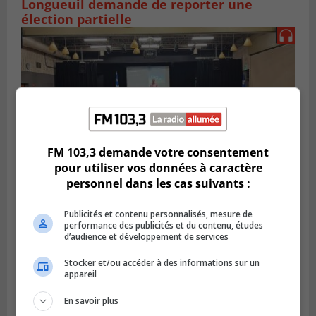
Longueuil demande de reporter une
élection partielle
FM 103,3 demande votre consentement
pour utiliser vos données à caractère
personnel dans les cas suivants :
VIEUX-LONGUEUIL
Publicités et contenu personnalisés, mesure de
Publié le 3 août 2026 à 14h47
performance des publicités et du contenu, études
Le Livre bleu rassemble 200 curieux à
d’audience et développement de services
Longueuil
Stocker et/ou accéder à des informations sur un
appareil
En savoir plus