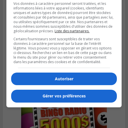
Vos données à caractère personnel seront traitées, et les
informations liées à votre appareil (cookies, identifiants
uniques et autres types de données) pourront être stockées
et consultées par 66 partenaires, ainsi que partagées avec lui,
ou utilisées spécifiquement par ce site. Nos partenaires et
nous-mêmes sommes susceptibles d'utiliser des données de
géolocalisation précises.
Liste des partenaires.
Certains fournisseurs sont susceptibles de traiter vos
données à caractère personnel sur la base de l'intérêt
LA PRAIRIE
légitime. Vous pouvez vous y opposer en gérant vos options
Publié le 3 août 2026 à 06h57
ci-dessous. Recherchez un lien en bas de cette page ou dans
Sonia Ziadé est candidate pour le PLQ
le menu du site pour gérer ou retirer votre consentement
dans les paramètres des cookies et de confidentialité.
dans La Prairie
Autoriser
Gérer vos préférences