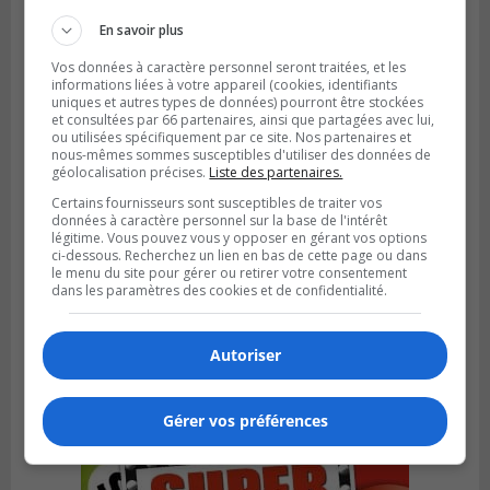
pour l’Agglomération
En savoir plus
Vos données à caractère personnel seront traitées, et les
informations liées à votre appareil (cookies, identifiants
uniques et autres types de données) pourront être stockées
et consultées par 66 partenaires, ainsi que partagées avec lui,
ou utilisées spécifiquement par ce site. Nos partenaires et
nous-mêmes sommes susceptibles d'utiliser des données de
géolocalisation précises.
Liste des partenaires.
Certains fournisseurs sont susceptibles de traiter vos
données à caractère personnel sur la base de l'intérêt
légitime. Vous pouvez vous y opposer en gérant vos options
ci-dessous. Recherchez un lien en bas de cette page ou dans
le menu du site pour gérer ou retirer votre consentement
dans les paramètres des cookies et de confidentialité.
Publié le 6 juillet 2026 à 09h33
Longueuil conclue un contrat pour
valoriser des cendres d’incinération
Autoriser
Gérer vos préférences