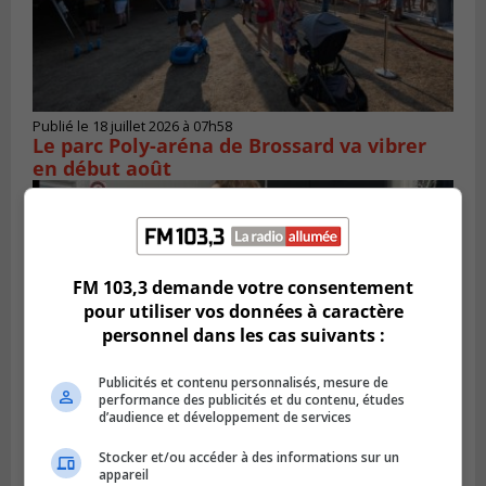
Publié le 18 juillet 2026 à 07h58
Le parc Poly-aréna de Brossard va vibrer
en début août
FM 103,3 demande votre consentement
pour utiliser vos données à caractère
personnel dans les cas suivants :
Publicités et contenu personnalisés, mesure de
performance des publicités et du contenu, études
d’audience et développement de services
Stocker et/ou accéder à des informations sur un
Publié le 6 juillet 2026 à 11h18
Climat Québec dévoile deux candidats
appareil