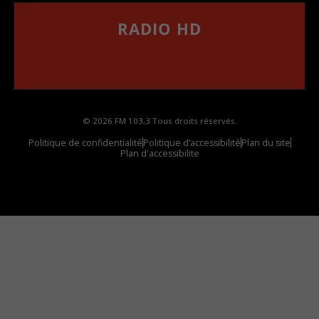
RADIO HD
••••••••••••••••••
Comment synthoniser la fréquence HD dans
votre voiture
© 2026 FM 103,3 Tous droits réservés.
Politique de confidentialité
Politique d’accessibilité
Plan du site
Plan d'accessibilite