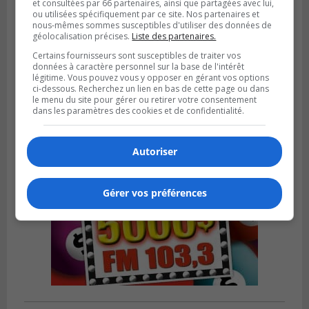
et consultées par 66 partenaires, ainsi que partagées avec lui,
ou utilisées spécifiquement par ce site. Nos partenaires et
nous-mêmes sommes susceptibles d'utiliser des données de
géolocalisation précises.
Liste des partenaires.
Publié le 18 juillet 2026 à 07h58
Certains fournisseurs sont susceptibles de traiter vos
Le parc Poly-aréna de Brossard va vibrer
données à caractère personnel sur la base de l'intérêt
en début août
légitime. Vous pouvez vous y opposer en gérant vos options
ci-dessous. Recherchez un lien en bas de cette page ou dans
le menu du site pour gérer ou retirer votre consentement
dans les paramètres des cookies et de confidentialité.
Autoriser
Gérer vos préférences