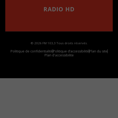
RADIO HD
••••••••••••••••••
Comment synthoniser la fréquence HD dans
votre voiture
© 2026 FM 103,3 Tous droits réservés.
Politique de confidentialité
Politique d’accessibilité
Plan du site
Plan d'accessibilite