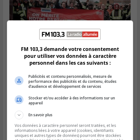
FM 103,3 demande votre consentement
BOUCHERVILLE
pour utiliser vos données à caractère
Publié le 27 juillet 2026 à 19h58
personnel dans les cas suivants :
Metro prend les moyens pour protéger son
personnel cadre
Publicités et contenu personnalisés, mesure de
performance des publicités et du contenu, études
d’audience et développement de services
Stocker et/ou accéder à des informations sur un
appareil
En savoir plus
Vos données à caractère personnel seront traitées, et les
informations liées à votre appareil (cookies, identifiants
uniques et autres types de données) pourront être stockées