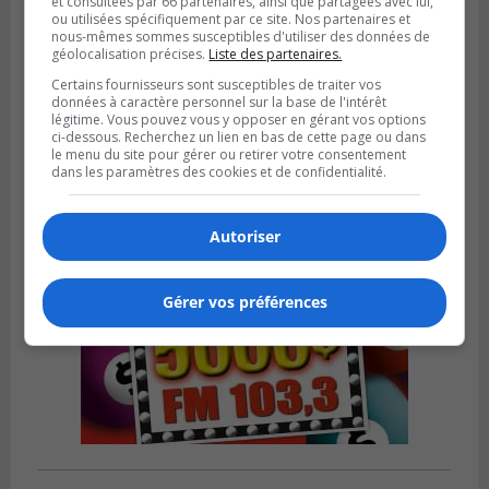
et consultées par 66 partenaires, ainsi que partagées avec lui,
ou utilisées spécifiquement par ce site. Nos partenaires et
nous-mêmes sommes susceptibles d'utiliser des données de
LONGUEUIL
géolocalisation précises.
Liste des partenaires.
Publié le 26 juillet 2026 à 15h54
Le Marché saisonnier de Longueuil débute
Certains fournisseurs sont susceptibles de traiter vos
données à caractère personnel sur la base de l'intérêt
sa troisième édition
légitime. Vous pouvez vous y opposer en gérant vos options
ci-dessous. Recherchez un lien en bas de cette page ou dans
le menu du site pour gérer ou retirer votre consentement
dans les paramètres des cookies et de confidentialité.
Autoriser
Gérer vos préférences