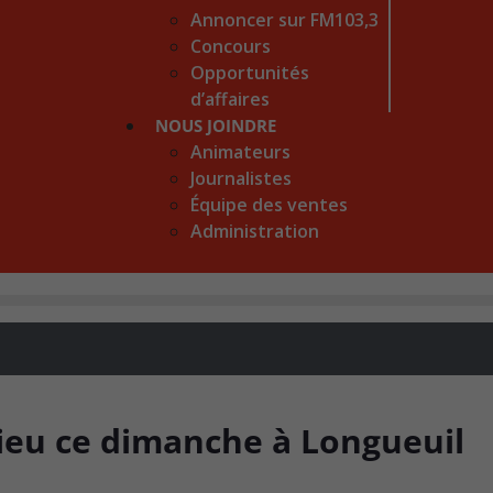
Annoncer sur FM103,3
Concours
Opportunités
d’affaires
NOUS JOINDRE
Animateurs
Journalistes
Équipe des ventes
Administration
lieu ce dimanche à Longueuil