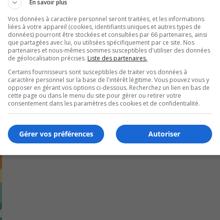
En savoir plus
ire du Collège qui célèbre ses 75 ans.
Vos données à caractère personnel seront traitées, et les informations
liées à votre appareil (cookies, identifiants uniques et autres types de
données) pourront être stockées et consultées par 66 partenaires, ainsi
que partagées avec lui, ou utilisées spécifiquement par ce site. Nos
partenaires et nous-mêmes sommes susceptibles d'utiliser des données
de géolocalisation précises.
Liste des partenaires.
Certains fournisseurs sont susceptibles de traiter vos données à
caractère personnel sur la base de l'intérêt légitime. Vous pouvez vous y
opposer en gérant vos options ci-dessous. Recherchez un lien en bas de
cette page ou dans le menu du site pour gérer ou retirer votre
consentement dans les paramètres des cookies et de confidentialité.
Gérer vos préférences
Autoriser