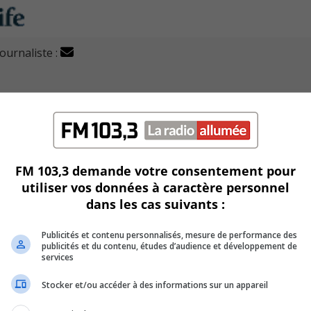
journaliste :
ent phare du Collège Notre-Dame-de-Lourdes, se tiendra 
Longueuil.
rse thématique, surnommée « la rapide de Saint-Lambert », r
en quête de records.
FM 103,3 demande votre consentement pour
milial vise à promouvoir les saines habitudes de vie et à ama
utiliser vos données à caractère personnel
du Collège.
dans les cas suivants :
s d’aide financière et bonifiant les projets étudiants.
Publicités et contenu personnalisés, mesure de performance des
publicités et du contenu, études d’audience et développement de
services
erdissons Longueuil, et des chaussures usagées seront colle
Stocker et/ou accéder à des informations sur un appareil