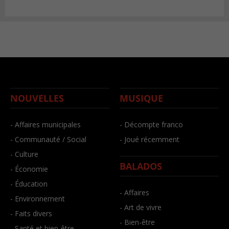
NOUVELLES
MUSIQUE
- Affaires municipales
- Décompte franco
- Communauté / Social
- Joué récemment
- Culture
BALADOS
- Économie
- Éducation
- Affaires
- Environnement
- Art de vivre
- Faits divers
- Bien-être
- Santé et bien-être