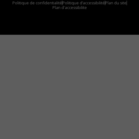
Politique de confidentialité
Politique d’accessibilité
Plan du site
Plan d'accessibilite
Comment installer notre vignette sur votre
appareil mobile
Vous avez envie d’écouter le FM 103,3 ou notre