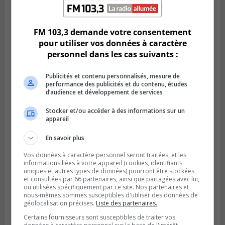
fortes
pluies
FM 103,3 demande votre consentement
pour utiliser vos données à caractère
personnel dans les cas suivants :
Publicités et contenu personnalisés, mesure de
performance des publicités et du contenu, études
d’audience et développement de services
Stocker et/ou accéder à des informations sur un
appareil
En savoir plus
Vos données à caractère personnel seront traitées, et les
SAINT-HUBERT
informations liées à votre appareil (cookies, identifiants
Publié le 6 août 2026 à 09h39
Longueuil injecte 1,5 M$ pour moderniser
uniques et autres types de données) pourront être stockées
et consultées par 66 partenaires, ainsi que partagées avec lui,
deux stations de pompage
ou utilisées spécifiquement par ce site. Nos partenaires et
nous-mêmes sommes susceptibles d'utiliser des données de
géolocalisation précises.
Liste des partenaires.
Certains fournisseurs sont susceptibles de traiter vos