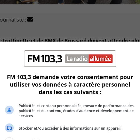
journaliste :
de trottinette et de BMX de Brossard doivent attendre plu
uer leur sport.
es est situé au parc Poly-aréna, sur le boulevard de Rome.
FM 103,3 demande votre consentement pour
e, accompagnés de citoyens membres du groupe de travail su
utiliser vos données à caractère personnel
dans les cas suivants :
un groupe de travail rassemblant des membres d’horizons v
Publicités et contenu personnalisés, mesure de performance des
ptées pour les utilisateurs débutants comme experts.
publicités et du contenu, études d’audience et développement de
services
la fin juillet et une de l’ouverture officielle devrait suivre
Stocker et/ou accéder à des informations sur un appareil