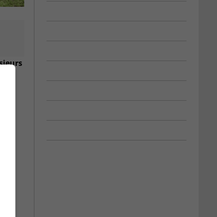
sieurs
r le
ariés
.