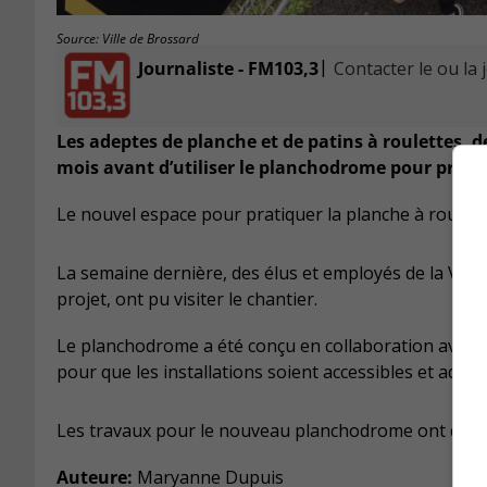
Source: Ville de Brossard
|
Journaliste - FM103,3
Contacter le ou la 
Les adeptes de planche et de patins à roulettes, 
mois avant d’utiliser le planchodrome pour pratiq
Le nouvel espace pour pratiquer la planche à roulett
La semaine dernière, des élus et employés de la Vill
projet, ont pu visiter le chantier.
Le planchodrome a été conçu en collaboration avec 
pour que les installations soient accessibles et ada
Les travaux pour le nouveau planchodrome ont débuté à 
Auteure:
Maryanne Dupuis