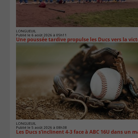
LONGUEUIL
Publié le 6 août 2026 à 05h11
Une poussée tardive propulse les Ducs vers la vict
LONGUEUIL
Publié le 5 août 2026 à 08h38
Les Ducs s’inclinent 4‑3 face à ABC 16U dans un m