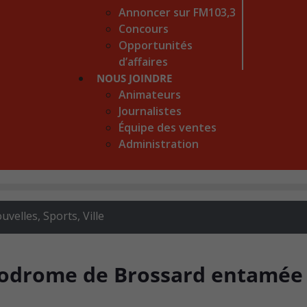
Annoncer sur FM103,3
Concours
Opportunités
d’affaires
NOUS JOINDRE
Animateurs
Journalistes
Équipe des ventes
Administration
uvelles
,
Sports
,
Ville
hodrome de Brossard entamée