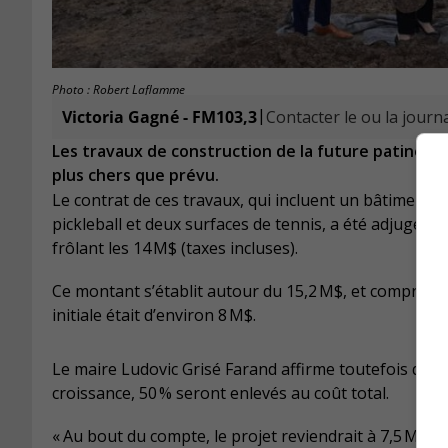
Photo : Robert Laflamme
|
Victoria Gagné - FM103,3
Contacter le ou la journa
Les travaux de construction de la future patinoir
plus chers que prévu.
Le contrat de ces travaux, qui incluent un bâtiment de
pickleball et deux surfaces de tennis, a été adjugé p
frôlant les 14 M$ (taxes incluses).
Ce montant s’établit autour du 15,2 M$, et comprend 
initiale était d’environ 8 M$.
Le maire Ludovic Grisé Farand affirme toutefois qu’av
croissance, 50 % seront enlevés au coût total.
« Au bout du compte, le projet reviendrait à 7,5 M$ » 