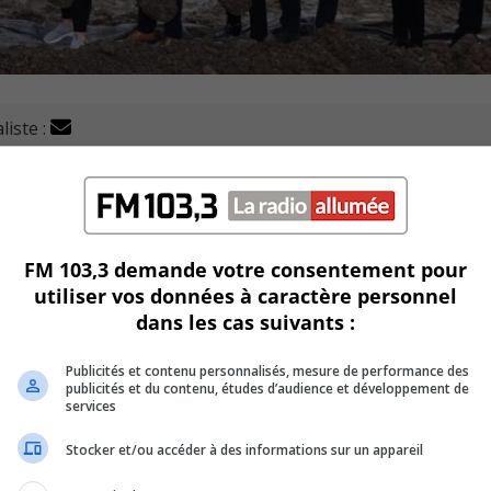
liste :
e couverte réfrigérée à Saint-Bruno-de-Montarville vont 
 service et divers plateaux sportifs, dont huit terrains de
ar le conseil municipal à Les Entreprises QMD inc. pour un m
FM 103,3 demande votre consentement pour
utiliser vos données à caractère personnel
une contingence de 5 % du coût du projet, alors que la proj
dans les cas suivants :
Publicités et contenu personnalisés, mesure de performance des
publicités et du contenu, études d’audience et développement de
ec l’arrivée des redevances au développement, soit les frais
services
Stocker et/ou accéder à des informations sur un appareil
a-t-il proclamé.