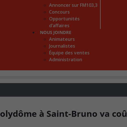
Annoncer sur FM103,3
Concours
Opportunités
d’affaires
NOUS JOINDRE
Animateurs
Journalistes
Équipe des ventes
Administration
Polydôme à Saint-Bruno va coû