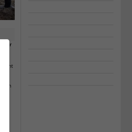
coûter
ontant
ection
 de