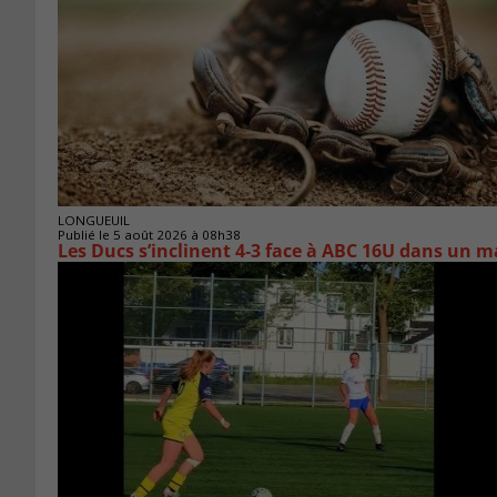
LONGUEUIL
Publié le 5 août 2026 à 08h38
Les Ducs s’inclinent 4‑3 face à ABC 16U dans un m