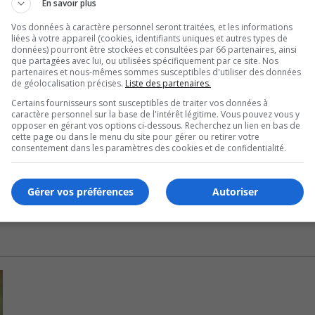
En savoir plus
Vos données à caractère personnel seront traitées, et les informations
écontentement quant à cette forme de taxation lors de la 
liées à votre appareil (cookies, identifiants uniques et autres types de
données) pourront être stockées et consultées par 66 partenaires, ainsi
que partagées avec lui, ou utilisées spécifiquement par ce site. Nos
partenaires et nous-mêmes sommes susceptibles d'utiliser des données
U
de géolocalisation précises.
Liste des partenaires.
00:00
U
Certains fournisseurs sont susceptibles de traiter vos données à
Ar
ement des dépenses « inéquitable ».
caractère personnel sur la base de l'intérêt légitime. Vous pouvez vous y
opposer en gérant vos options ci-dessous. Recherchez un lien en bas de
ke
cette page ou dans le menu du site pour gérer ou retirer votre
ec après avoir déposé une demande en ce sens dans le cadr
to
consentement dans les paramètres des cookies et de confidentialité.
éatives et sportives.
in
or
Gérer vos préférences
Autoriser
de
vo