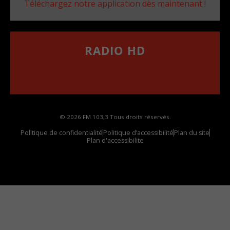
Téléchargez notre application dès maintenant !
RADIO HD
••••••••••••••••••
Comment synthoniser la fréquence HD dans
votre voiture
© 2026 FM 103,3 Tous droits réservés.
Politique de confidentialité
Politique d’accessibilité
Plan du site
Plan d'accessibilite