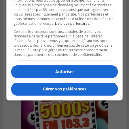
informations liées à votre appareil (cookies, identifiants
uniques et autres types de données) pourront être stockées
et consultées par 66 partenaires, ainsi que partagées avec lui,
ou utilisées spécifiquement par ce site. Nos partenaires et
nous-mêmes sommes susceptibles d'utiliser des données de
géolocalisation précises.
Liste des partenaires.
GREENFIELD PARK
Publié le 31 juillet 2026 à 16h45
Certains fournisseurs sont susceptibles de traiter vos
Des firmes de Longueuil vont participer
données à caractère personnel sur la base de l'intérêt
aux méga-travaux de l’hôpital Charles-
légitime. Vous pouvez vous y opposer en gérant vos options
ci-dessous. Recherchez un lien en bas de cette page ou dans
Le Moyne
le menu du site pour gérer ou retirer votre consentement
dans les paramètres des cookies et de confidentialité.
Autoriser
Gérer vos préférences