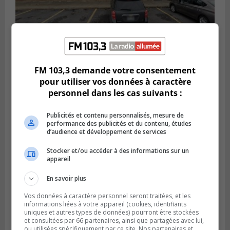
BROSSARD
Publié le 2 août 2026 à 23h04
FM 103,3 demande votre consentement
Rappel de quatre produits alimentaires à
pour utiliser vos données à caractère
Brossard
personnel dans les cas suivants :
Publicités et contenu personnalisés, mesure de
performance des publicités et du contenu, études
d’audience et développement de services
Stocker et/ou accéder à des informations sur un
appareil
En savoir plus
Vos données à caractère personnel seront traitées, et les
informations liées à votre appareil (cookies, identifiants
uniques et autres types de données) pourront être stockées
et consultées par 66 partenaires, ainsi que partagées avec lui,
GREENFIELD PARK
ou utilisées spécifiquement par ce site. Nos partenaires et