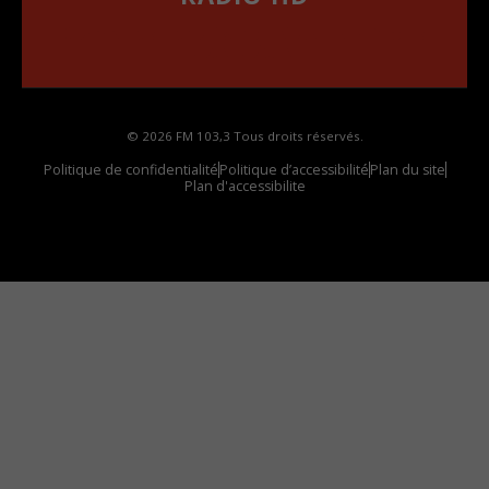
••••••••••••••••••
Comment synthoniser la fréquence HD dans
votre voiture
© 2026 FM 103,3 Tous droits réservés.
Politique de confidentialité
Politique d’accessibilité
Plan du site
Plan d'accessibilite