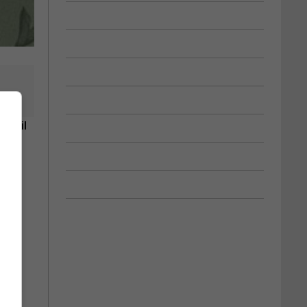
'avril
 :
stes.