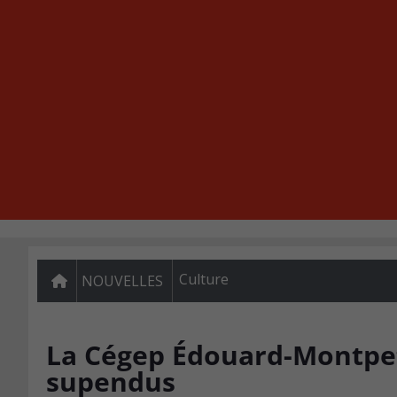
Culture
NOUVELLES
La Cégep Édouard-Montpet
supendus