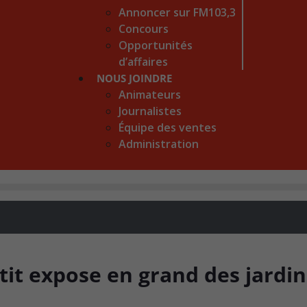
Annoncer sur FM103,3
Concours
Opportunités
d’affaires
NOUS JOINDRE
Animateurs
Journalistes
Équipe des ventes
Administration
it expose en grand des jardin