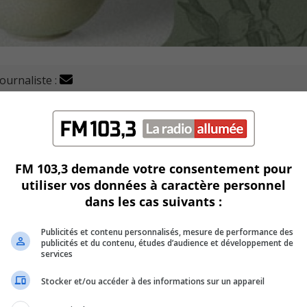
journaliste :
ylone, l'exposition "Jardins suspendus" s'ouvre ce mois d
tpetit.
plore l’harmonie entre art et nature.
FM 103,3 demande votre consentement pour
utiliser vos données à caractère personnel
fleuriste Lucie Leblanc, elle met en lumière des œuvres variées
dans les cas suivants :
.
Publicités et contenu personnalisés, mesure de performance des
s et végétales, plongent les visiteurs dans un monde où la
publicités et du contenu, études d’audience et développement de
services
Stocker et/ou accéder à des informations sur un appareil
n tout en célébrant le talent et l’imaginaire des jeunes arti