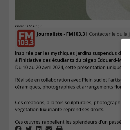
Photo : FM 103,3
|
Journaliste - FM103,3
Contacter le ou la 
Inspirée par les mythiques jardins suspendus de Bab
à l'initiative des étudiants du cégep Édouard-Mon
Du 10 au 20 avril 2024, cette présentation unique ex
Réalisée en collaboration avec Plein sud et l’artiste-
céramiques, photographies et arrangements floraux
Ces créations, à la fois sculpturales, photographique
végétation luxuriante reprend ses droits.
Ces œuvres rappellent les splendeurs d’un passé ancie