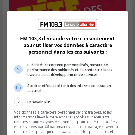
SAINT-BRUNO-DE-MONTARVILLE
FM 103,3 demande votre consentement
Publié le 2 août 2026 à 08h06
La Fête des parcs est de retour à Saint-
pour utiliser vos données à caractère
Bruno
personnel dans les cas suivants :
Publicités et contenu personnalisés, mesure de
performance des publicités et du contenu, études
d’audience et développement de services
Stocker et/ou accéder à des informations sur un
appareil
En savoir plus
Vos données à caractère personnel seront traitées, et les
informations liées à votre appareil (cookies, identifiants
uniques et autres types de données) pourront être stockées
et consultées par 66 partenaires, ainsi que partagées avec lui,
ou utilisées spécifiquement par ce site. Nos partenaires et
SAINT-CATHERINE