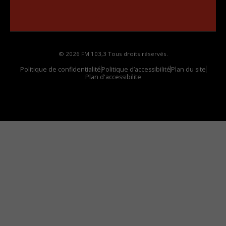
Comment synthoniser la fréquence HD dans
votre voiture
© 2026 FM 103,3 Tous droits réservés.
Politique de confidentialité
Politique d’accessibilité
Plan du site
Plan d'accessibilite