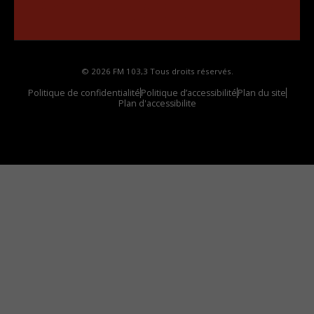
Comment synthoniser la fréquence HD dans
votre voiture
© 2026 FM 103,3 Tous droits réservés.
Politique de confidentialité
Politique d’accessibilité
Plan du site
Plan d'accessibilite