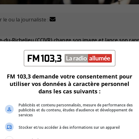
 le ou la journaliste :
e-du-Richelieu (CCIVR) change son image et lance son rap
ouveaux membres du conseil d’administration pour 2024-20
FM 103,3 demande votre consentement pour
commerce et d’industrie Vallée-du-Richelieu·Rouville (CCIVRR)
utiliser vos données à caractère personnel
dans les cas suivants :
e et vise à mieux représenter tous les membres.
Publicités et contenu personnalisés, mesure de performance des
tive High5 de Chambly.
publicités et du contenu, études d’audience et développement de
services
u, a également présenté le rapport d’activités de l’anné
Stocker et/ou accéder à des informations sur un appareil