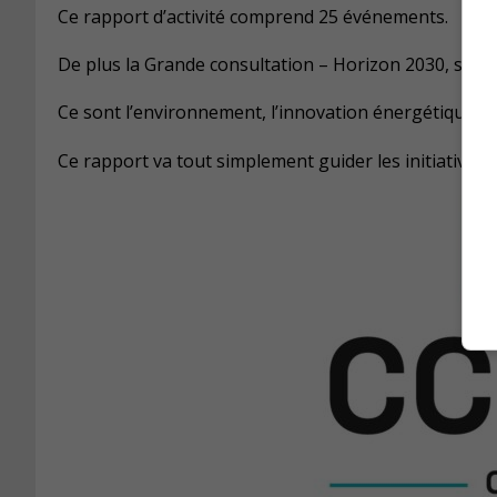
Ce rapport d’activité comprend 25 événements.
De plus la Grande consultation – Horizon 2030, souli
Ce sont l’environnement, l’innovation énergétique, l
Ce rapport va tout simplement guider les initiatives