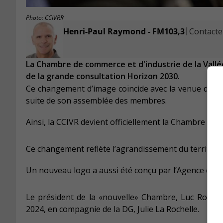
Photo: CCIVRR
|
Henri-Paul Raymond - FM103,3
Contacter
La Chambre de commerce et d'industrie de la Vallé
de la grande consultation Horizon 2030.
Ce changement d’image coïncide avec la venue de n
suite de son assemblée des membres.
Ainsi, la CCIVR devient officiellement la Chambre de 
Ce changement reflète l’agrandissement du territoir
Un nouveau logo a aussi été conçu par l’Agence créa
Le président de la «nouvelle» Chambre, Luc Roussea
2024, en compagnie de la DG, Julie La Rochelle.