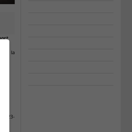
port
25 à la
.
e 2023-