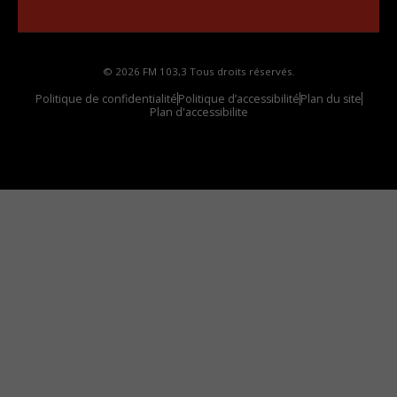
votre voiture
© 2026 FM 103,3 Tous droits réservés.
Politique de confidentialité
Politique d’accessibilité
Plan du site
Plan d'accessibilite
Comment installer notre vignette sur votre