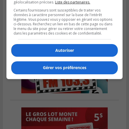
géolocalisation précises.
Liste des partenaires.
financière au Complexe Le Partage
Certains fournisseurs sont susceptibles de traiter vos
données à caractère personnel sur la base de l'intérêt
légitime. Vous pouvez vous y opposer en gérant vos options
ci-dessous. Recherchez un lien en bas de cette page ou dans
le menu du site pour gérer ou retirer votre consentement
dans les paramètres des cookies et de confidentialité.
Autoriser
Gérer vos préférences