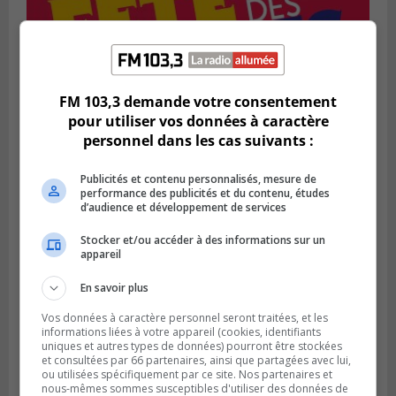
SAINT-BRUNO-DE-MONTARVILLE
Publié le 2 août 2026 à 08h06
FM 103,3 demande votre consentement
La Fête des parcs est de retour à Saint-
pour utiliser vos données à caractère
Bruno
personnel dans les cas suivants :
Publicités et contenu personnalisés, mesure de
performance des publicités et du contenu, études
d’audience et développement de services
Stocker et/ou accéder à des informations sur un
appareil
En savoir plus
Vos données à caractère personnel seront traitées, et les
informations liées à votre appareil (cookies, identifiants
uniques et autres types de données) pourront être stockées
et consultées par 66 partenaires, ainsi que partagées avec lui,
SAINT-CATHERINE
ou utilisées spécifiquement par ce site. Nos partenaires et
Publié le 30 juillet 2026 à 07h58
nous-mêmes sommes susceptibles d'utiliser des données de
Sainte-Catherine prolonge son aide