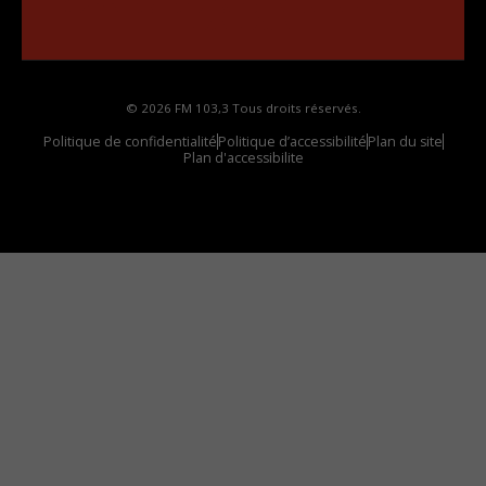
Comment synthoniser la fréquence HD dans
votre voiture
© 2026 FM 103,3 Tous droits réservés.
Politique de confidentialité
Politique d’accessibilité
Plan du site
Plan d'accessibilite