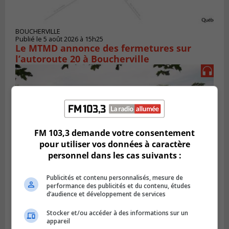
BOUCHERVILLE
Publié le 5 août 2026 à 15h25
Le MTMD annonce des fermetures sur
l’autoroute 20 à Boucherville
FM 103,3 demande votre consentement
pour utiliser vos données à caractère
personnel dans les cas suivants :
Publicités et contenu personnalisés, mesure de
performance des publicités et du contenu, études
d’audience et développement de services
VIEUX-LONGUEUIL
Publié le 31 juillet 2026 à 14h20
Le RTL dévoile sa nouvelle flotte de
Stocker et/ou accéder à des informations sur un
appareil
transport adapté